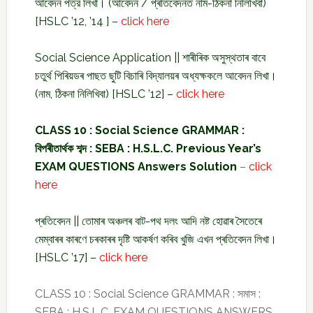
আবেদন পত্র লিখা। (আবেদন / প্ৰতিবেদনত নাম-ঠিকনা নিলিখিবা)
[HSLC ’12, ’14 ]
–
click here
Social Science Application || শাৰীৰিক অসুস্থতাৰ বাবে
চতুৰ্থ পিৰিয়ডৰ পাছত ছুটি বিচাৰি বিদ্যালয়ৰ অধ্যক্ষকলে আবেদন লিখা।
(নাম, ঠিকনা নিলিখিবা) [HSLC ’12] –
click here
CLASS 10 : Social Science GRAMMAR :
বিপৰীতাৰ্থক শব্দ : SEBA : H.S.L.C. Previous Year’s
EXAM QUESTIONS Answers Solution
–
click
here
প্ৰতিবেদন || তোমাৰ অঞ্চলৰ বাট-পথ দলং আদি নষ্ট হোৱাৰ সৈতেৰে
মেম্বাৰৰ কাৰণে চৰকাৰৰ দৃষ্টি আকৰ্ষণ কৰিব খুজি এখন প্ৰতিবেদন লিখা।
[HSLC ’17] –
click here
CLASS 10 : Social Science GRAMMAR : সমাস :
SEBA : H.S.L.C. EXAM QUESTIONS ANSWERS