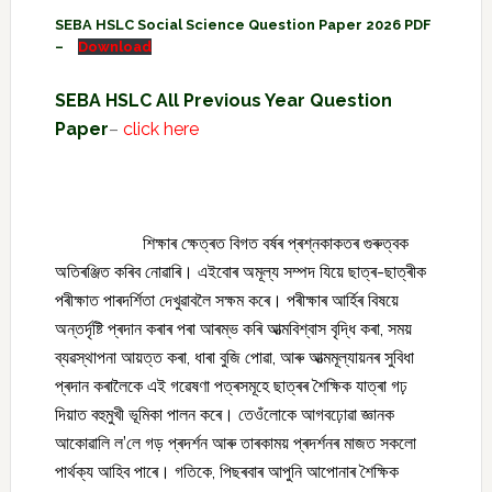
SEBA HSLC Social Science Question Paper 2026 PDF
–
Download
SEBA HSLC All Previous Year Question
Paper
–
click here
শিক্ষাৰ ক্ষেত্ৰত বিগত বৰ্ষৰ প্ৰশ্নকাকতৰ গুৰুত্বক
অতিৰঞ্জিত কৰিব নোৱাৰি। এইবোৰ অমূল্য সম্পদ যিয়ে ছাত্ৰ-ছাত্ৰীক
পৰীক্ষাত পাৰদৰ্শিতা দেখুৱাবলৈ সক্ষম কৰে। পৰীক্ষাৰ আৰ্হিৰ বিষয়ে
অন্তৰ্দৃষ্টি প্ৰদান কৰাৰ পৰা আৰম্ভ কৰি আত্মবিশ্বাস বৃদ্ধি কৰা, সময়
ব্যৱস্থাপনা আয়ত্ত কৰা, ধাৰা বুজি পোৱা, আৰু আত্মমূল্যায়নৰ সুবিধা
প্ৰদান কৰালৈকে এই গৱেষণা পত্ৰসমূহে ছাত্ৰৰ শৈক্ষিক যাত্ৰা গঢ়
দিয়াত বহুমুখী ভূমিকা পালন কৰে। তেওঁলোকে আগবঢ়োৱা জ্ঞানক
আকোৱালি ল’লে গড় প্ৰদৰ্শন আৰু তাৰকাময় প্ৰদৰ্শনৰ মাজত সকলো
পাৰ্থক্য আহিব পাৰে। গতিকে, পিছৰবাৰ আপুনি আপোনাৰ শৈক্ষিক