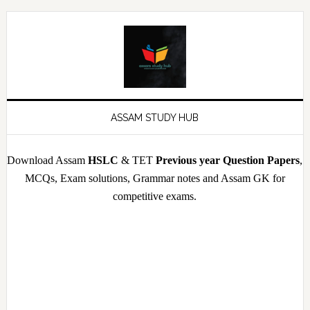
Skip
Skip
Skip
Skip
to
to
to
to
primary
main
primary
footer
navigation
content
sidebar
ASSAM STUDY HUB
Download Assam
HSLC
& TET
Previous year Question Papers
,
MCQs, Exam solutions, Grammar notes and Assam GK for
competitive exams.