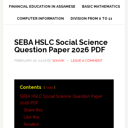
FINANCIAL EDUCATION IN ASSAMESE
BASIC MATHEMATICS
COMPUTER INFORMATION
DIVISION FROM 0 TO 11
SEBA HSLC Social Science
Question Paper 2026 PDF
FEBRUARY 16, 2026
BY
SOUVIK
LEAVE A COMMENT
Contents
hide
SEBA HSLC Social Science Question Paper
2026 PDF
Share this:
Like this:
Related