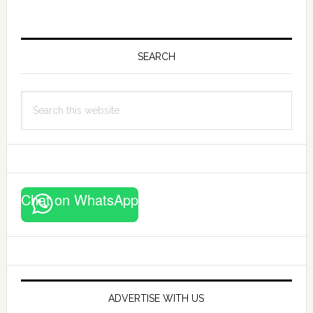
Primary
Sidebar
SEARCH
Search
this
website
Chat on WhatsApp
ADVERTISE WITH US