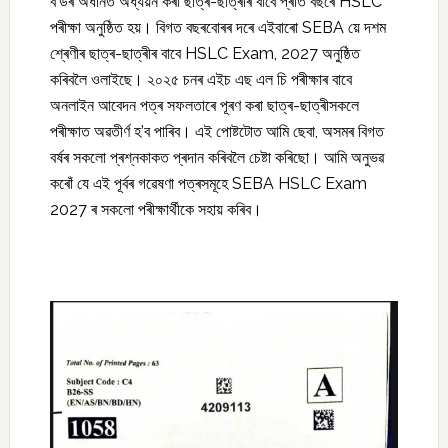
ব’ৰ্ডৰ অধীনত অধ্যয়ন কৰা ছাত্ৰ-ছাত্ৰীৰ বাবে প্ৰতি বছৰে HSLC
পৰীক্ষা অনুষ্ঠিত হয়। বিগত বছৰবোৰৰ দৰে এইবাৰো SEBA য়ে দশম
শ্ৰেণীৰ ছাত্ৰ-ছাত্ৰীৰ বাবে HSLC Exam, 2027 অনুষ্ঠিত
কৰিবলৈ ওলাইছে। ২০২৫ চনৰ এইচ এছ এল চি পৰীক্ষাৰ বাবে
অনলাইন আবেদন পত্ৰ সফলতাৰে পূৰণ কৰা ছাত্ৰ-ছাত্ৰীসকলে
পৰীক্ষাত অৱতীৰ্ণ হ’ব পাৰিব। এই পোষ্টটোত আমি ছেবা, অসমৰ বিগত
বৰ্ষৰ সকলো প্ৰশ্নকাকত প্ৰদান কৰিবলৈ চেষ্টা কৰিছো। আমি অনুভৱ
কৰোঁ যে এই পূৰ্বৰ গৱেষণা পত্ৰসমূহে SEBA HSLC Exam
2027 ৰ সকলো পৰীক্ষাৰ্থীকে সহায় কৰিব।