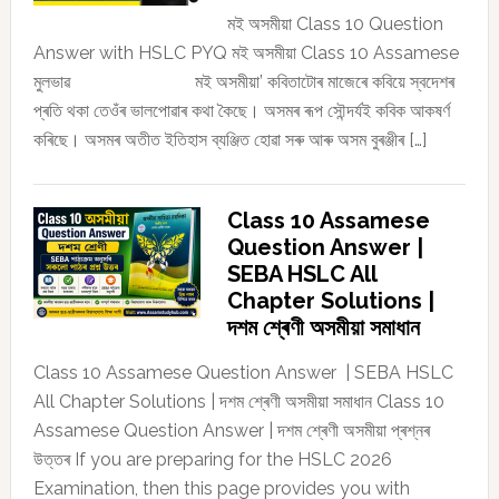
মই অসমীয়া Class 10 Question
Answer with HSLC PYQ মই অসমীয়া Class 10 Assamese
মুলভাৱ মই অসমীয়া’ কবিতাটোৰ মাজেৰে কবিয়ে স্বদেশৰ
প্ৰতি থকা তেওঁৰ ভালপোৱাৰ কথা কৈছে। অসমৰ ৰূপ সৌন্দৰ্যই কবিক আকষৰ্ণ
কৰিছে। অসমৰ অতীত ইতিহাস ব্যঞ্জিত হোৱা সৰু আৰু অসম বুৰঞ্জীৰ […]
Class 10 Assamese
Question Answer |
SEBA HSLC All
Chapter Solutions |
দশম শ্ৰেণী অসমীয়া সমাধান
Class 10 Assamese Question Answer | SEBA HSLC
All Chapter Solutions | দশম শ্ৰেণী অসমীয়া সমাধান Class 10
Assamese Question Answer | দশম শ্ৰেণী অসমীয়া প্ৰশ্নৰ
উত্তৰ If you are preparing for the HSLC 2026
Examination, then this page provides you with