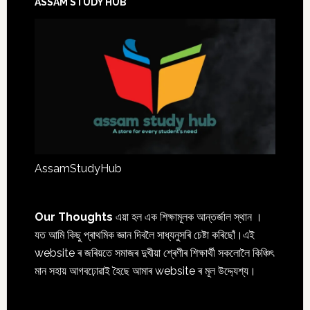
ASSAM STUDY HUB
AssamStudyHub
Our Thoughts
এয়া হল এক শিক্ষামূলক আন্তৰ্জাল স্থান ।
যত আমি কিছু প্ৰাথমিক জ্ঞান দিবলৈ সাধ্যনুসৰি চেষ্টা কৰিছোঁ।এই
website ৰ জৰিয়তে সমাজৰ দুখীয়া শ্ৰেণীৰ শিক্ষাৰ্থী সকলোলৈ কিঞ্চিৎ
মান সহায় আগবঢ়োৱাই হৈছে আমাৰ website ৰ মূল উদ্দ্যেশ্য।