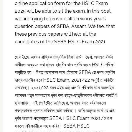
online application form for the HSLC Exam
2025 will be able to sit the exam. In this post,
we are trying to provide all previous year’s
question papers of SEBA, Assam. We feel that
these previous papers will help all the
candidates of the SEBA HSLC Exam 2021.
ছেবা হৈছে অসমৰ ৰাজ্যিক মাধ্যমিক শিক্ষা ব’ৰ্ড। ছেবা, অসমত ব’ৰ্ডৰ
অধীনত অধ্যয়ন কৰা ছাত্ৰ-ছাত্ৰীৰ বাবে প্ৰতি বছৰে HSLC পৰীক্ষা
অনুষ্ঠিত হয়। বিগত বছৰবোৰৰ দৰে এইবাৰো SEBA য়ে দশম শ্ৰেণীৰ
ছাত্ৰ-ছাত্ৰীৰ বাবে HSLC Exam, 2021/22 অনুষ্ঠিত কৰিবলৈ
ওলাইছে। ২০২1/22 চনৰ এইচ এছ এল চি পৰীক্ষাৰ বাবে অনলাইন
আবেদন পত্ৰ সফলতাৰে পূৰণ কৰা ছাত্ৰ-ছাত্ৰীসকলে পৰীক্ষাত অৱতীৰ্ণ
হ’ব পাৰিব। এই পোষ্টটোত আমি ছেবা, অসমৰ বিগত বৰ্ষৰ সকলো
প্ৰশ্নকাকত প্ৰদান কৰিবলৈ চেষ্টা কৰিছো। আমি অনুভৱ কৰোঁ যে এই
পূৰ্বৰ গৱেষণা পত্ৰসমূহে SEBA HSLC Exam 2021/22 ৰ
সকলো পৰীক্ষাৰ্থীকে সহায় কৰিব। SEBA HSLC