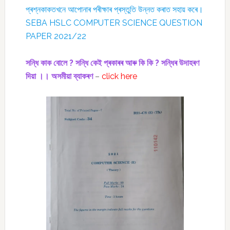
প্ৰশ্নকাকতখনে আপোনাৰ পৰীক্ষাৰ প্ৰস্তুতি উন্নত কৰাত সহায় কৰে।
SEBA HSLC COMPUTER SCIENCE QUESTION
PAPER 2021/22
সন্ধি কাক বোলে ? সন্ধি কেই প্ৰকাৰৰ আৰু কি কি ? সন্ধিৰ উদাহৰণ
দিয়া ।। অসমীয়া ব্যাকৰণ
–
click here