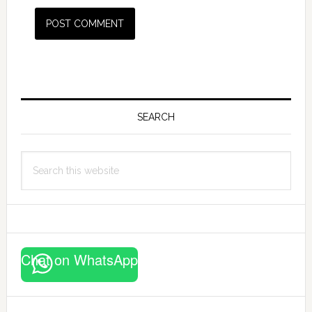
Primary
Sidebar
SEARCH
Search
this
website
Chat on WhatsApp