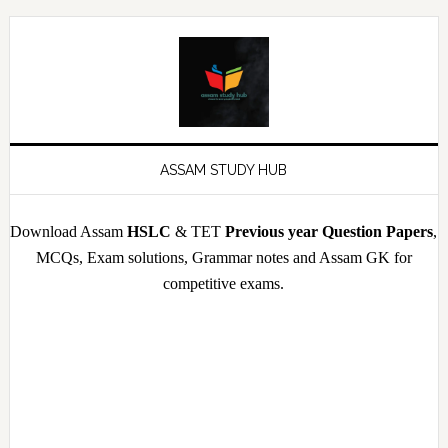
Skip
Skip
Skip
Skip
to
to
to
to
primary
main
primary
footer
navigation
content
sidebar
ASSAM STUDY HUB
Download Assam
HSLC
& TET
Previous year Question Papers
,
MCQs, Exam solutions, Grammar notes and Assam GK for
competitive exams.