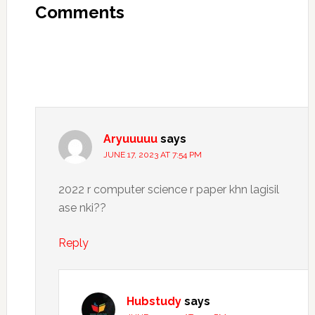
Interactions
Comments
Aryuuuuu
says
JUNE 17, 2023 AT 7:54 PM
2022 r computer science r paper khn lagisil
ase nki??
Reply
Hubstudy
says