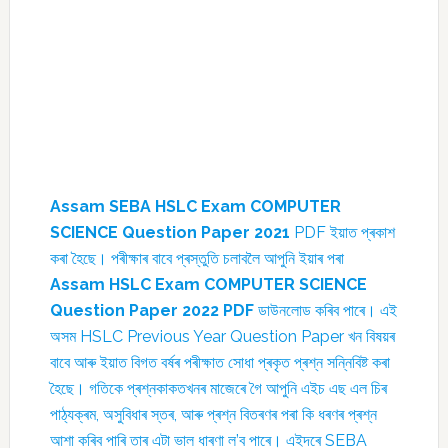
Assam SEBA HSLC Exam COMPUTER
SCIENCE Question Paper 2021
PDF ইয়াত প্ৰকাশ
কৰা হৈছে। পৰীক্ষাৰ বাবে প্ৰস্তুতি চলাবলৈ আপুনি ইয়াৰ পৰা
Assam HSLC Exam COMPUTER SCIENCE
Question Paper 2022 PDF
ডাউনলোড কৰিব পাৰে। এই
অসম HSLC Previous Year Question Paper খন বিষয়ৰ
বাবে আৰু ইয়াত বিগত বৰ্ষৰ পৰীক্ষাত সোধা প্ৰকৃত প্ৰশ্ন সন্নিবিষ্ট কৰা
হৈছে। গতিকে প্ৰশ্নকাকতখনৰ মাজেৰে গৈ আপুনি এইচ এছ এল চিৰ
পাঠ্যক্ৰম, অসুবিধাৰ স্তৰ, আৰু প্ৰশ্ন বিতৰণৰ পৰা কি ধৰণৰ প্ৰশ্ন
আশা কৰিব পাৰি তাৰ এটা ভাল ধাৰণা ল’ব পাৰে। এইদৰে SEBA