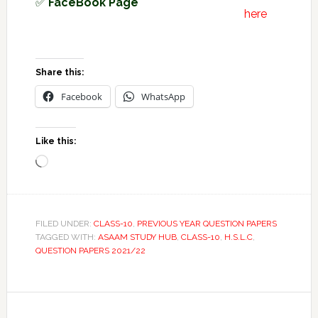
✅
FaceBook Page
here
Share this:
Facebook
WhatsApp
Like this:
Loading…
FILED UNDER:
CLASS-10
,
PREVIOUS YEAR QUESTION PAPERS
TAGGED WITH:
ASAAM STUDY HUB
,
CLASS-10
,
H.S.L.C
,
QUESTION PAPERS 2021/22
Reader