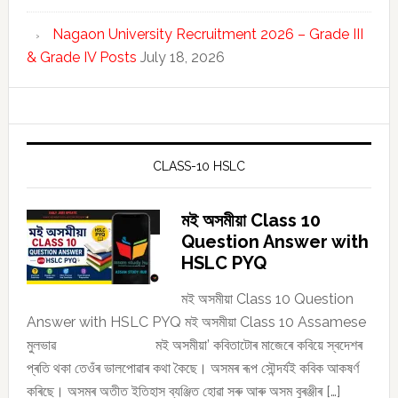
Nagaon University Recruitment 2026 – Grade III
& Grade IV Posts
July 18, 2026
CLASS-10 HSLC
মই অসমীয়া Class 10
Question Answer with
HSLC PYQ
মই অসমীয়া Class 10 Question
Answer with HSLC PYQ মই অসমীয়া Class 10 Assamese
মুলভাৱ মই অসমীয়া’ কবিতাটোৰ মাজেৰে কবিয়ে স্বদেশৰ
প্ৰতি থকা তেওঁৰ ভালপোৱাৰ কথা কৈছে। অসমৰ ৰূপ সৌন্দৰ্যই কবিক আকষৰ্ণ
কৰিছে। অসমৰ অতীত ইতিহাস ব্যঞ্জিত হোৱা সৰু আৰু অসম বুৰঞ্জীৰ […]