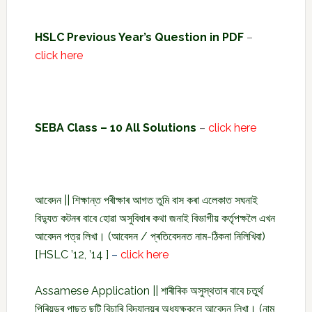
HSLC Previous Year’s Question in PDF
–
click here
SEBA Class – 10 All Solutions
–
click here
আবেদন || শিক্ষান্ত পৰীক্ষাৰ আগত তুমি বাস কৰা এলেকাত সঘনাই
বিদ্যুত কটনৰ বাবে হোৱা অসুবিধাৰ কথা জনাই বিভাগীয় কৰ্তৃপক্ষলৈ এখন
আবেদন পত্র লিখা। (আবেদন / প্ৰতিবেদনত নাম-ঠিকনা নিলিখিবা)
[HSLC ’12, ’14 ]
–
click here
Assamese Application || শাৰীৰিক অসুস্থতাৰ বাবে চতুৰ্থ
পিৰিয়ডৰ পাছত ছুটি বিচাৰি বিদ্যালয়ৰ অধ্যক্ষকলে আবেদন লিখা। (নাম,