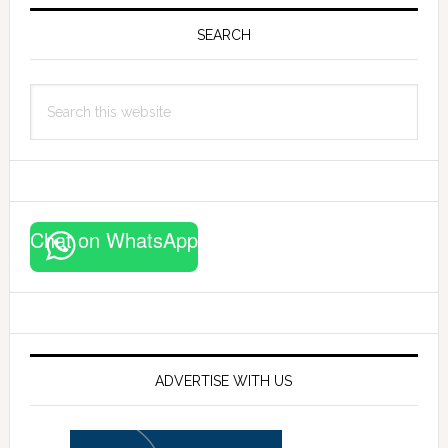
Primary
Sidebar
SEARCH
Search
this
website
Chat on WhatsApp
ADVERTISE WITH US