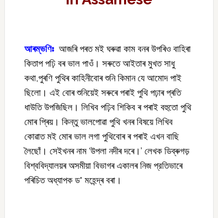
আৰম্ভণিঃ
আজৰি পৰত মই ঘৰুৱা কাম বনৰ উপৰিও বাহিৰা
কিতাপ পঢ়ি বৰ ভাল পাওঁ। সৰুতে আইতাৰ মুখত সাধু
কথা,পুৰণি পুথিৰ কাহিনীবোৰ শুনি কিমান যে আমোদ পাই
ছিলো। এই বোৰ শুনিয়েই সৰুৰে পৰাই পুথি পঢ়াৰ প্ৰতি
ধাউতি উপজিছিল। লিখিব পঢ়িব শিকিব ৰ পৰাই বহুতো পুথি
মোৰ প্ৰিয়। কিন্তু ভালপোৱা পুথি খনৰ বিষয়ে লিখিব
কোৱাত মই মোৰ ভাল লগা পুথিবোৰ ৰ পৰাই এখন বাছি
লৈছোঁ। সেইখনৰ নাম ‘উপলা নদীৰ দৰে।’ লেখক ডিব্ৰুগড়
বিশ্ববিদ্যালয়ৰ অসমীয়া বিভাগৰ একালৰ নিজ প্রতিভাৰে
পৰিচিত অধ্যাপক ড° মহেন্দ্ৰ বৰা।