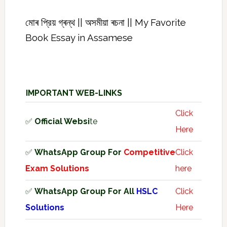
মোৰ প্রিয় গ্ৰন্থ || অসমীয়া ৰচনা || My Favorite
Book Essay in Assamese
IMPORTANT WEB-LINKS
Click
✅
Official Websi
te
Here
✅
WhatsApp Group For
Competitive
Click
Exam Solutions
here
✅
WhatsApp Group For All
HSLC
Click
Solutions
Here