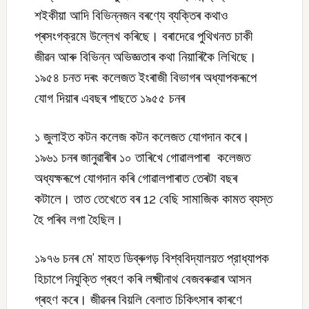
শইকীয়া আদি বিভিন্নজন বৰণ্যে ব্যক্তিৰ কথাও
প্ৰসংগক্রমে উল্লেখ কৰিছে। বৰাদেৱে পুথিখনত চাকী
জীৱন আৰু বিভিন্ন অভিজ্ঞতাৰ কথা নিয়াৰিকৈ লিখিছে।
১৯৫৪ চনত দৰং কলেজত ইংৰাজী বিভাগৰ অধ্যাপকৰূপে
যোগ দিয়াৰ এবছৰ পাছতে ১৯৫৫ চনৰ
১ জুলাইত কটন কলেজ কটন কলেজত যোগদান কৰে।
১৯৬১ চনৰ জানুৱাৰীৰ ১০ তাৰিখে গোৱালপাৰা কলেজত
অধ্যক্ষৰূপে যোগদান কৰি গোৱালপাৰাত তেৰটা বছৰ
কটালে। তাত তেখেতে বৰ 12 বেছি সামাজিক কামত ব্যস্ত
হৈ পৰিব লগা হৈছিল।
১৯৭৬ চনৰ মে’ মাহত ডিব্ৰুগড় বিশ্ববিদ্যালয়ত প্রাধ্যাপক
হিচাপে নিযুক্তি গ্ৰহণ কৰি লক্ষ্মীনাথ বেজবৰুৱাৰ আসন
গ্ৰহণ কৰে। জীৱনৰ বিয়লি বেলাত চিকিৎসাৰ কাৰণে