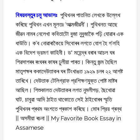
বিষয়বস্তুৰ চমু আভাসঃ
পুথিখনৰ পাতনিত লেখকে উল্লেখ
কৰিছে পুথিখন এখন মূলতঃ ‘আত্মজীৱনী’। পুথিখনত আছে
জীৱন নামৰ নেলেখা কবিতাটো বুজা নুবুজাকৈ পঢ়ি যোৱাৰ এক
ধাউতি। ক’ব নোৱাৰাকৈয়ে সিবোৰৰ লগতে যোগ হৈ গ’লহি
এক বিদেশ ভ্রমণ কাহিনী। ড° মহেন্দ্ৰ বৰাৰ আচল ঘৰ
শিৱসাগৰৰ ৰংঘৰৰ কাষৰ ঢুলীয়া পাৰত। কিন্তু জন্ম হৈছিল
মাতৃপক্ষৰ ককাদেউতাকৰ ঘৰ টিংখাঙত ১৯২৯ চনৰ ২২ আগষ্ট
তাৰিখে। দেউতাক টেলিগ্রাফ প্রশিক্ষণযুক্ত পোষ্ট মাষ্টৰ
আছিল। শিশুকালত দেউতাকৰ লগত নুমলীগড়, ছৈখোৱা
ঘাট, চাবুৱা আদি ঠাইত থাকোতে সেই ঠাইবোৰৰ স্মৃতি
পুথিখনৰ প্ৰথম অংশতে প্ৰকাশ কৰিছে। মোৰ প্রিয় গ্ৰন্থ
|| অসমীয়া ৰচনা || My Favorite Book Essay in
Assamese