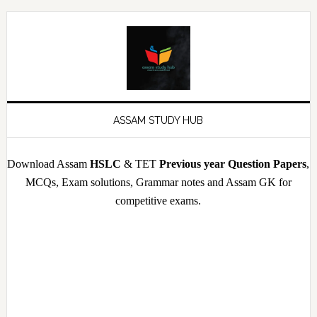
Skip
Skip
Skip
Skip
to
to
to
to
primary
main
primary
footer
navigation
content
sidebar
ASSAM STUDY HUB
Download Assam
HSLC
& TET
Previous year Question Papers
,
MCQs, Exam solutions, Grammar notes and Assam GK for
competitive exams.