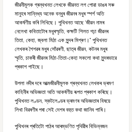
জীৱনীমূলক গ্ৰন্থখনত লেখকে জীৱনত লগ পোৱা ডাঙৰ সৰু
মানুহৰ সান্নিধ্য অনেক বন্ধুৰ জীৱনৰ মধুৰ স্পৰ্শ অতি
আকর্ষণীয় কৰি লিখিছে। পুথিখনত আছে ‘জীৱন নামৰ
নেলেখা কবিতাটোৰ মধুৰস্মৃতি, কক্ষটি শিলত গঢ়া জীৱনৰ
তিতা, কেহা, জ্বলা মিঠা এক সুন্দৰ মিশ্ৰণ।” পুথিখনত
লেখকৰ শৈশৱৰ মধুৰ সোঁৱৰণী, ছাত্ৰ জীৱন, কটনৰ মধুৰ
স্মৃতি, চাকৰী জীৱনৰ মিঠা-তিতা-কেহা সকলো কথা সুন্দৰভাৱে
প্ৰকাশ পাইছে।
উপলা নদীৰ দৰে আত্মজীৱনীমূলক গ্ৰন্থখনত লেখকৰ ভ্ৰমণ
কাহিনীৰ অভিজ্ঞতা অতি আকর্ষণীয় ৰূপত প্ৰকাশ কৰিছে।
পুথিখনত লণ্ডন, স্কটলেণ্ডৰ ভ্ৰমণৰ অভিজ্ঞতাৰ বিষয়ে
লিখা বিৱৰণীৰ পৰা সেই দেশৰ বহুত কথা জানিব পাৰি।
পুথিখনৰ প্ৰতিটো পাঠৰ আৰম্ভণিত পৃথিৱীৰ বিভিন্নজন