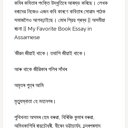
কবিৰ কবিতাৰ পংক্তি উদ্ধৃতিৰে আৰম্ভ কৰিছে। লেখক
বৰাদেৱ নিজেও এজন কবি কাৰণে কবিতাৰ সোৱাদ পাঠক
সমাজলৈও আগবঢ়াইছে। মোৰ প্রিয় গ্ৰন্থ || অসমীয়া
ৰচনা || My Favorite Book Essay in
Assamese
‘জীৱন জীয়াই থাকে। তথাপি জীয়াই থাকে।
আৰু থাকে জীৱিকাৰ গলিৰ সাঁথৰ
অমৃতৰ পুত্ৰ আমি
মৃত্যুস্নাতা হে মহানগৰ।
পুথিখনত অসমৰ হেম বৰুৱা, বিৰিঞ্চি কুমাৰ বৰুৱা,
অম্বিকাগিৰি ৰায়চৌধুৰী, বীৰেন ভট্টাচার্য্য, চন্দ্ৰপ্ৰসাদ