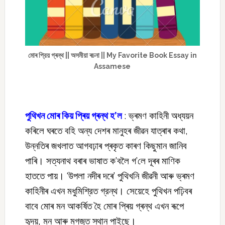
মোৰ প্রিয় গ্ৰন্থ || অসমীয়া ৰচনা || My Favorite Book Essay in
Assamese
পুথিখন মোৰ কিয় প্ৰিয় গ্ৰন্থ হ’ল
: ভ্ৰমণ কাহিনী অধ্যয়ন
কৰিলে ঘৰতে বহি অন্য দেশৰ মানুহৰ জীৱন যাত্ৰাৰ কথা,
উন্নতিৰ জখলাত আগবঢ়াৰ প্ৰকৃত কাৰণ কিছুমান জানিব
পাৰি। সত্যনাথ বৰাৰ ভাষাত ক’বলৈ গ’লে দূৰৰ মাণিক
হাততে পায়। ‘উপলা নদীৰ দৰে’ পুথিখনি জীৱনী আৰু ভ্ৰমণ
কাহিনীৰ এখন মধুমিশ্রিত গ্রন্থ। সেয়েহে পুথিখন পঢ়িবৰ
বাবে মোৰ মন আকৰ্ষিত হৈ মোৰ প্ৰিয় গ্ৰন্থ এখন ৰূপে
হৃদয়, মন আৰু মগজুত স্থান পাইছে।