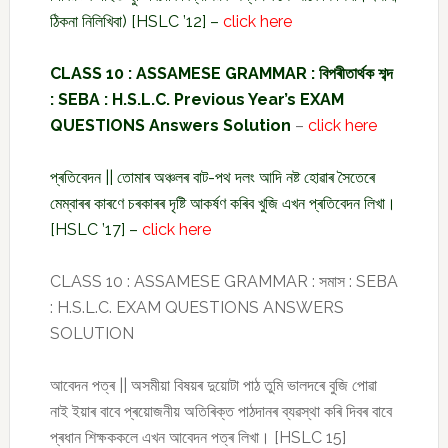
ঠিকনা নিলিখিবা) [HSLC ’12] –
click here
CLASS 10 : ASSAMESE GRAMMAR : বিপৰীতাৰ্থক শব্দ
: SEBA : H.S.L.C. Previous Year’s EXAM
QUESTIONS Answers Solution
–
click here
প্ৰতিবেদন || তোমাৰ অঞ্চলৰ বাট-পথ দলং আদি নষ্ট হোৱাৰ সৈতেৰে
মেম্বাৰৰ কাৰণে চৰকাৰৰ দৃষ্টি আকৰ্ষণ কৰিব খুজি এখন প্ৰতিবেদন লিখা।
[HSLC ’17] –
click here
CLASS 10 : ASSAMESE GRAMMAR : সমাস : SEBA
: H.S.L.C. EXAM QUESTIONS ANSWERS
SOLUTION
আবেদন পত্ৰ || অসমীয়া বিষয়ৰ দুয়োটা পাঠ তুমি ভালদৰে বুজি পোৱা
নাই ইয়াৰ বাবে প্ৰয়োজনীয় অতিৰিক্ত পাঠদানৰ ব্যৱস্থা কৰি দিবৰ বাবে
প্ৰধান শিক্ষককলে এখন আবেদন পত্ৰ লিখা। [HSLC 15]