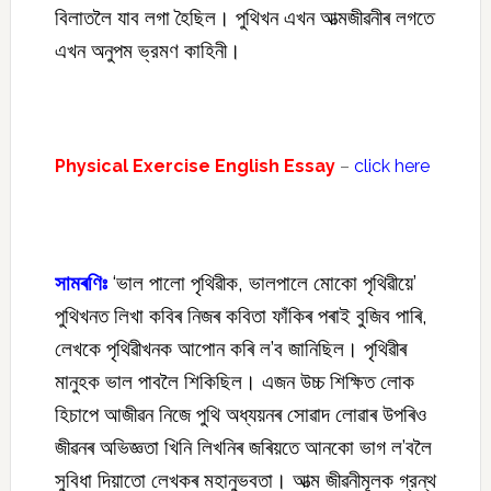
বিলাতলৈ যাব লগা হৈছিল। পুথিখন এখন আত্মজীৱনীৰ লগতে
এখন অনুপম ভ্রমণ কাহিনী।
Physical Exercise English Essay
–
click here
সামৰণিঃ
‘ভাল পালো পৃথিৱীক, ভালপালে মোকো পৃথিৱীয়ে’
পুথিখনত লিখা কবিৰ নিজৰ কবিতা ফাঁকিৰ পৰাই বুজিব পাৰি,
লেখকে পৃথিৱীখনক আপোন কৰি ল’ব জানিছিল। পৃথিৱীৰ
মানুহক ভাল পাবলৈ শিকিছিল। এজন উচ্চ শিক্ষিত লোক
হিচাপে আজীৱন নিজে পুথি অধ্যয়নৰ সোৱাদ লোৱাৰ উপৰিও
জীৱনৰ অভিজ্ঞতা খিনি লিখনিৰ জৰিয়তে আনকো ভাগ ল’বলৈ
সুবিধা দিয়াতো লেখকৰ মহানুভবতা। আত্ম জীৱনীমূলক গ্রন্থ