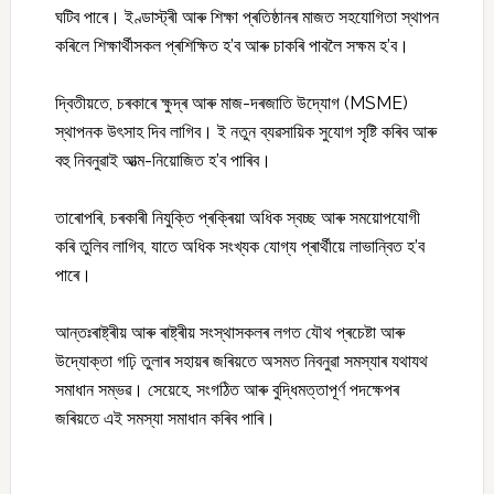
ঘটিব পাৰে। ইণ্ডাস্ট্ৰী আৰু শিক্ষা প্ৰতিষ্ঠানৰ মাজত সহযোগিতা স্থাপন
কৰিলে শিক্ষাৰ্থীসকল প্ৰশিক্ষিত হ’ব আৰু চাকৰি পাবলৈ সক্ষম হ’ব।
দ্বিতীয়তে, চৰকাৰে ক্ষুদ্ৰ আৰু মাজ-দৰজাতি উদ্যোগ (MSME)
স্থাপনক উৎসাহ দিব লাগিব। ই নতুন ব্যৱসায়িক সুযোগ সৃষ্টি কৰিব আৰু
বহু নিবনুৱাই আত্ম-নিয়োজিত হ’ব পাৰিব।
তাৰোপৰি, চৰকাৰী নিযুক্তি প্ৰক্ৰিয়া অধিক স্বচ্ছ আৰু সময়োপযোগী
কৰি তুলিব লাগিব, যাতে অধিক সংখ্যক যোগ্য প্ৰাৰ্থীয়ে লাভান্বিত হ’ব
পাৰে।
আন্তঃৰাষ্ট্ৰীয় আৰু ৰাষ্ট্ৰীয় সংস্থাসকলৰ লগত যৌথ প্ৰচেষ্টা আৰু
উদ্যোক্তা গঢ়ি তুলাৰ সহায়ৰ জৰিয়তে অসমত নিবনুৱা সমস্যাৰ যথাযথ
সমাধান সম্ভৱ। সেয়েহে, সংগঠিত আৰু বুদ্ধিমত্তাপূৰ্ণ পদক্ষেপৰ
জৰিয়তে এই সমস্যা সমাধান কৰিব পাৰি।