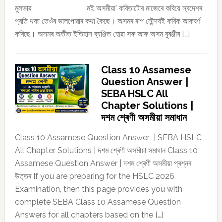
মুলভাৱ মই অসমীয়া’ কবিতাটোৰ মাজেৰে কবিয়ে স্বদেশৰ
প্ৰতি থকা তেওঁৰ ভালপোৱাৰ কথা কৈছে। অসমৰ ৰূপ সৌন্দৰ্যই কবিক আকষৰ্ণ
কৰিছে। অসমৰ অতীত ইতিহাস ব্যঞ্জিত হোৱা সৰু আৰু অসম বুৰঞ্জীৰ […]
Class 10 Assamese
Question Answer |
SEBA HSLC All
Chapter Solutions |
দশম শ্ৰেণী অসমীয়া সমাধান
Class 10 Assamese Question Answer | SEBA HSLC
All Chapter Solutions | দশম শ্ৰেণী অসমীয়া সমাধান Class 10
Assamese Question Answer | দশম শ্ৰেণী অসমীয়া প্ৰশ্নৰ
উত্তৰ If you are preparing for the HSLC 2026
Examination, then this page provides you with
complete SEBA Class 10 Assamese Question
Answers for all chapters based on the […]