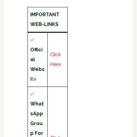
IMPORTANT
WEB-LINKS
✅
Offici
Click
al
Here
Webs
i
te
✅
What
sApp
Grou
p For