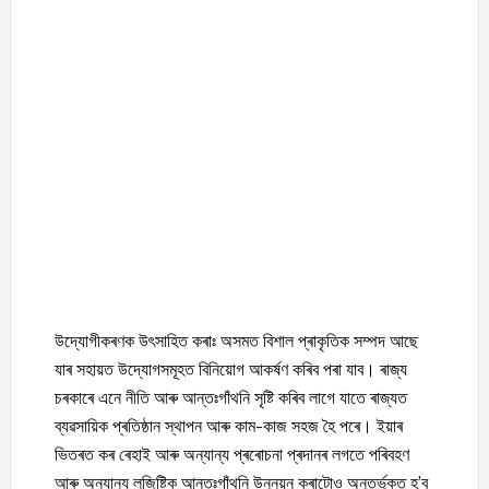
উদ্যোগীকৰণক উৎসাহিত কৰাঃ অসমত বিশাল প্ৰাকৃতিক সম্পদ আছে
যাৰ সহায়ত উদ্যোগসমূহত বিনিয়োগ আকৰ্ষণ কৰিব পৰা যাব। ৰাজ্য
চৰকাৰে এনে নীতি আৰু আন্তঃগাঁথনি সৃষ্টি কৰিব লাগে যাতে ৰাজ্যত
ব্যৱসায়িক প্ৰতিষ্ঠান স্থাপন আৰু কাম-কাজ সহজ হৈ পৰে। ইয়াৰ
ভিতৰত কৰ ৰেহাই আৰু অন্যান্য প্ৰৰোচনা প্ৰদানৰ লগতে পৰিবহণ
আৰু অন্যান্য লজিষ্টিক আন্তঃগাঁথনি উন্নয়ন কৰাটোও অন্তৰ্ভুক্ত হ’ব