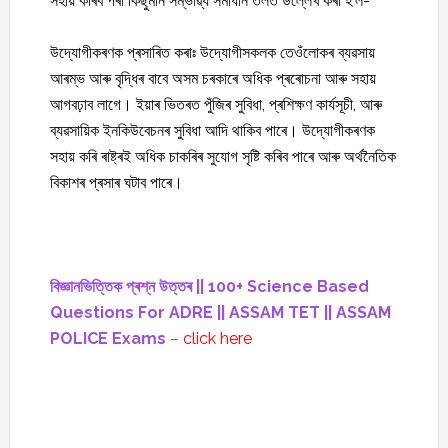
সহায় কৰিব পৰা কিছুমান সম্ভাৱ্য সমাধান তলত উল্লেখ কৰা হ’ল-
উদ্যোগীকৰণক প্ৰসাৰিত কৰাঃ উদ্যোগীসকলক তেওঁলোকৰ ব্যৱসায়
আৰম্ভ আৰু বৃদ্ধিৰ বাবে অসম চৰকাৰে অধিক প্ৰৰোচনা আৰু সহায়
আগবঢ়াব লাগে। ইয়াৰ ভিতৰত পুঁজিৰ সুবিধা, প্ৰশিক্ষণ কাৰ্যসূচী, আৰু
ব্যৱসায়িক ইনকিউবেচনৰ সুবিধা আদি থাকিব পাৰে। উদ্যোগীকৰণক
সহায় কৰি ৰাষ্ট্ৰই অধিক চাকৰিৰ সুযোগ সৃষ্টি কৰিব পাৰে আৰু অৰ্থনৈতিক
বিকাশৰ প্ৰসাৰ ঘটাব পাৰে।
বিজ্ঞানভিত্তিক প্ৰশ্ন উত্তৰ || 100+ Science Based
Questions For ADRE || ASSAM TET || ASSAM
POLICE Exams
–
click here