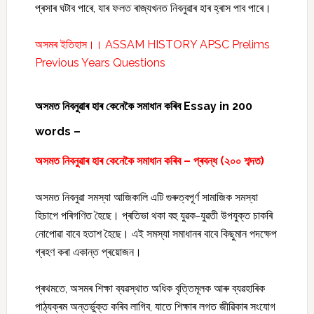
প্ৰসাৰ ঘটাব পাৰে, যাৰ ফলত ৰাজ্যখনত নিবনুৱাৰ হাৰ হ্ৰাস পাব পাৰে।
অসমৰ ইতিহাস।। ASSAM HISTORY APSC Prelims
Previous Years Questions
অসমত নিবনুৱাৰ হাৰ কেনেকৈ সমাধান কৰিব Essay in 200
words –
অসমত নিবনুৱাৰ হাৰ কেনেকৈ সমাধান কৰিব – প্ৰবন্ধ (২০০ শব্দত)
অসমত নিবনুৱা সমস্যা আজিকালি এটি গুৰুত্বপূর্ণ সামাজিক সমস্যা
হিচাপে পৰিগণিত হৈছে। প্ৰতিভা থকা বহু যুৱক-যুৱতী উপযুক্ত চাকৰি
নোপোৱা বাবে হতাশ হৈছে। এই সমস্যা সমাধানৰ বাবে কিছুমান পদক্ষেপ
গ্ৰহণ কৰা একান্ত প্ৰয়োজন।
প্ৰথমতে, অসমৰ শিক্ষা ব্যৱস্থাত অধিক বৃত্তিমূলক আৰু ব্যৱহাৰিক
পাঠ্যক্ৰম অন্তৰ্ভুক্ত কৰিব লাগিব, যাতে শিক্ষাৰ লগত জীৱিকাৰ সংযোগ