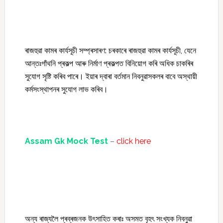
ৰাজহুৱা কামৰ কাৰ্যসূচী সম্প্ৰসাৰণ: চৰকাৰে ৰাজহুৱা কামৰ কাৰ্যসূচী, যেনে
আন্তঃগাঁথনি প্ৰকল্প আৰু নিৰ্মাণ প্ৰকল্পত বিনিয়োগ কৰি অধিক চাকৰিৰ
সুযোগ সৃষ্টি কৰিব পাৰে। ইয়াৰ দ্বাৰা বৰ্তমান নিবনুৱাসকলৰ বাবে অস্থায়ী
কৰ্মসংস্থাপনৰ সুযোগ লাভ কৰিব।
Assam Gk Mock Test
–
click here
অন্য ৰাজ্যলৈ প্ৰব্ৰজনক উৎসাহিত কৰাঃ অসমত বৃহৎ সংখ্যক নিবনুৱা