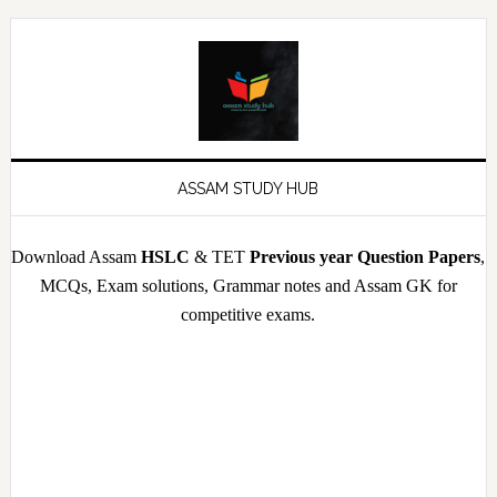
Skip
Skip
Skip
Skip
to
to
to
to
primary
main
primary
footer
navigation
content
sidebar
ASSAM STUDY HUB
Download Assam
HSLC
& TET
Previous year Question Papers
,
MCQs, Exam solutions, Grammar notes and Assam GK for
competitive exams.