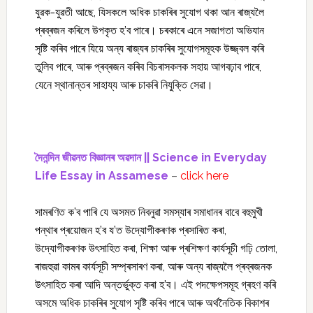
যুৱক-যুৱতী আছে, যিসকলে অধিক চাকৰিৰ সুযোগ থকা আন ৰাজ্যলৈ
প্ৰব্ৰজন কৰিলে উপকৃত হ’ব পাৰে। চৰকাৰে এনে সজাগতা অভিযান
সৃষ্টি কৰিব পাৰে যিয়ে অন্য ৰাজ্যৰ চাকৰিৰ সুযোগসমূহক উজ্জ্বল কৰি
তুলিব পাৰে, আৰু প্ৰব্ৰজন কৰিব বিচৰাসকলক সহায় আগবঢ়াব পাৰে,
যেনে স্থানান্তৰ সাহায্য আৰু চাকৰি নিযুক্তি সেৱা।
দৈনন্দিন জীৱনত বিজ্ঞানৰ অৱদান || Science in Everyday
Life Essay in Assamese
–
click here
সামৰণিত ক’ব পাৰি যে অসমত নিবনুৱা সমস্যাৰ সমাধানৰ বাবে বহুমুখী
পন্থাৰ প্ৰয়োজন হ’ব য’ত উদ্যোগীকৰণক প্ৰসাৰিত কৰা,
উদ্যোগীকৰণক উৎসাহিত কৰা, শিক্ষা আৰু প্ৰশিক্ষণ কাৰ্যসূচী গঢ়ি তোলা,
ৰাজহুৱা কামৰ কাৰ্যসূচী সম্প্ৰসাৰণ কৰা, আৰু অন্য ৰাজ্যলৈ প্ৰব্ৰজনক
উৎসাহিত কৰা আদি অন্তৰ্ভুক্ত কৰা হ’ব। এই পদক্ষেপসমূহ গ্ৰহণ কৰি
অসমে অধিক চাকৰিৰ সুযোগ সৃষ্টি কৰিব পাৰে আৰু অৰ্থনৈতিক বিকাশৰ