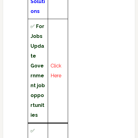
Soluti
ons
✅
For
Jobs
Upda
te
Gove
Click
rnme
Here
nt job
oppo
rtunit
ies
✅