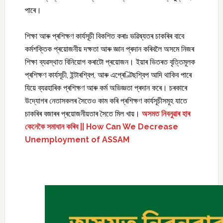
পাৰে।
শিক্ষা আৰু প্ৰশিক্ষণ কাৰ্যসূচী বিকশিত কৰাঃ ভৱিষ্যতৰ চাকৰিৰ বাবে
কৰ্মশক্তিক প্ৰয়োজনীয় দক্ষতা আৰু জ্ঞান প্ৰদান কৰিবলৈ অসমে নিজৰ
শিক্ষা ব্যৱস্থাত বিনিয়োগ কৰাটো প্ৰয়োজন। ইয়াৰ ভিতৰত বৃত্তিমূলক
প্ৰশিক্ষণ কাৰ্যসূচী, ইন্টাৰশ্বিপ, আৰু এপ্ৰেণ্টিছশ্বিপ আদি থাকিব পাৰে
যিয়ে ব্যৱহাৰিক প্ৰশিক্ষণ আৰু কৰ্ম অভিজ্ঞতা প্ৰদান কৰে। চৰকাৰে
উদ্যোগৰ নেতাসকলৰ সৈতেও কাম কৰি প্ৰশিক্ষণ কাৰ্যসূচীসমূহ যাতে
চাকৰিৰ বজাৰৰ প্ৰয়োজনীয়তাৰ সৈতে মিল খায়।
অসমত নিবনুৱাৰ হাৰ
কেনেকৈ সমাধান কৰিব || How Can We Decrease
Unemployment of ASSAM