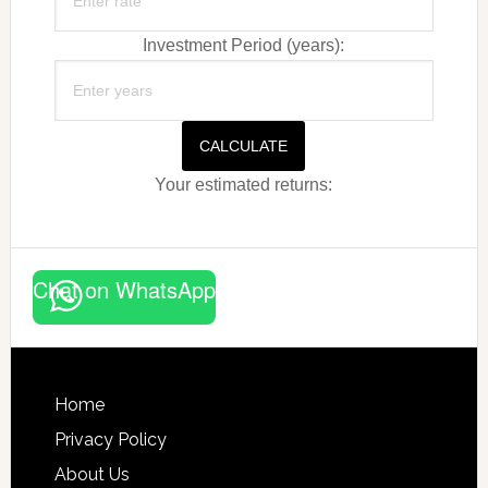
Investment Period (years):
CALCULATE
Your estimated returns:
Chat on WhatsApp
Footer
Home
Privacy Policy
About Us