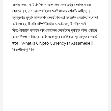
চলোৱা নহয় , বা ইয়াৰ হিচাপ আৰু লেন দেনৰ তথ্য চৰকাৰৰ হাতত
নাথাকে ।২০১৭ চনৰ পৰা ইয়াৰ জনপ্ৰিয়তাত উৰ্ধগতি আহিছে ।
ব্যক্তিগত মুদ্রাৰ মালিকানাৰ ৰেকৰ্ডবোৰ এটা ডিজিটাল লেজাৰত সংৰক্ষণ
কৰি ৰখা হয়, যি এটা কম্পিউটাৰাইজড ডেটাবেস, যি শক্তিশালী
ক্রিপ্টোগ্রাফি ব্যবহাৰ কৰি লেনদেনৰ ৰেকৰ্ডবোৰ সুৰক্ষিত কৰিব, বেছিকৈ
কয়েন উৎপাদন নিয়ন্ত্রণ কৰিব আৰু মুদ্রাৰ মালিকানা স্থানান্তৰৰ ৰেকৰ্ড
ৰাখে ।What is Crypto Currency in Assamese ||
ক্রিপ্টোকাৰেন্সি কি