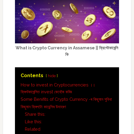
What is Crypto Currency in Assamese || ক্রিপ্টোকাৰেন্সি
কি
Contents
hide
How to invest in Cryptocurrencies ।।
ক্ৰিপ্টকাৰেন্সিত invest কেনেকৈ কৰিব
Some Benifits of Crypto Currency -ৰ কিছুমান সুবিধা
কিছুমান ক্ৰিপটো কারেন্সিৰ উদাহৰণ
Share this:
Like this:
Related