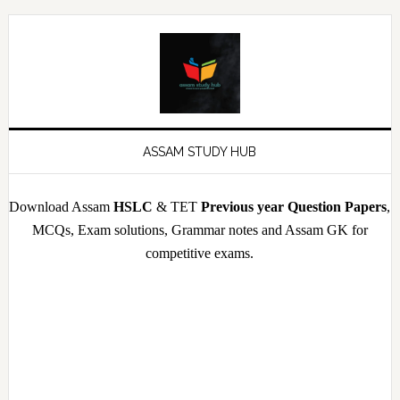
Skip
Skip
Skip
Skip
to
to
to
to
primary
main
primary
footer
navigation
content
sidebar
ASSAM STUDY HUB
Download Assam
HSLC
& TET
Previous year Question Papers
,
MCQs, Exam solutions, Grammar notes and Assam GK for
competitive exams.