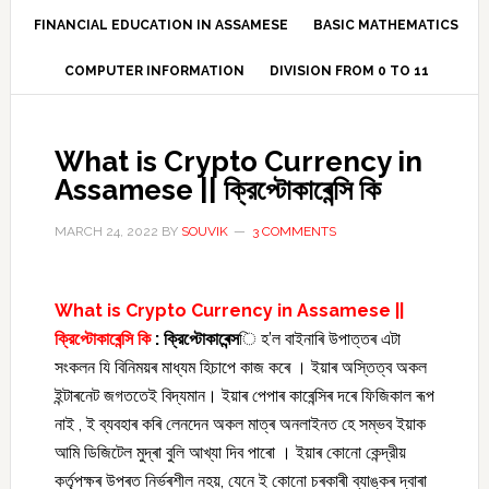
FINANCIAL EDUCATION IN ASSAMESE
BASIC MATHEMATICS
COMPUTER INFORMATION
DIVISION FROM 0 TO 11
What is Crypto Currency in
Assamese || ক্রিপ্টোকাৰেন্সি কি
MARCH 24, 2022
BY
SOUVIK
3 COMMENTS
What is Crypto Currency in Assamese ||
ক্রিপ্টোকাৰেন্সি
কি
: ক্রিপ্টোকাৰেন্স
ি হ’ল বাইনাৰি উপাত্তৰ এটা
সংকলন যি বিনিময়ৰ মাধ্যম হিচাপে কাজ কৰে । ইয়াৰ অস্তিত্ব অকল
ইন্টাৰনেট জগততেই বিদ্যমান। ইয়াৰ পেপাৰ কাৰেন্সিৰ দৰে ফিজিকাল ৰূপ
নাই , ই ব্যবহাৰ কৰি লেনদেন অকল মাত্ৰ অনলাইনত হে সম্ভব ইয়াক
আমি ডিজিটেল মুদ্ৰা বুলি আখ্যা দিব পাৰো । ইয়াৰ কোনো কেন্দ্রীয়
কর্তৃপক্ষৰ উপৰত নির্ভৰশীল নহয়, যেনে ই কোনো চৰকাৰী ব্যাঙ্কৰ দ্বাৰা