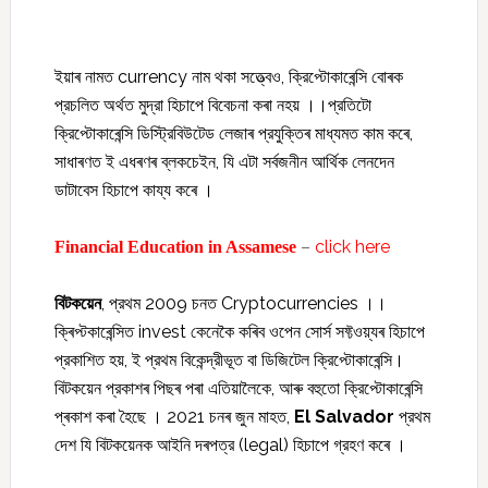
ইয়াৰ নামত currency নাম থকা সত্ত্বেও, ক্রিপ্টোকাৰেন্সি বোৰক
প্রচলিত অর্থত মুদ্রা হিচাপে বিবেচনা কৰা নহয় ।।প্রতিটো
ক্রিপ্টোকাৰেন্সি ডিস্ট্রিবিউটেড লেজাৰ প্রযুক্তিৰ মাধ্যমত কাম কৰে,
সাধাৰণত ই এধৰণৰ ব্লকচেইন, যি এটা সর্বজনীন আর্থিক লেনদেন
ডাটাবেস হিচাপে কায্য কৰে ।
–
click here
Financial Education in Assamese
বিটকয়েন
, প্রথম 2009 চনত Cryptocurrencies ।।
ক্ৰিপ্টকাৰেন্সিত invest কেনেকৈ কৰিব ওপেন সোর্স সফ্টওয়্যৰ হিচাপে
প্রকাশিত হয়, ই প্রথম বিকেন্দ্রীভূত বা ডিজিটেল ক্রিপ্টোকাৰেন্সি।
বিটকয়েন প্রকাশৰ পিছৰ পৰা এতিয়ালৈকে, আৰু বহুতো ক্রিপ্টোকাৰেন্সি
প্ৰকাশ কৰা হৈছে । 2021 চনৰ জুন মাহত,
El Salvador
প্রথম
দেশ যি বিটকয়েনক আইনি দৰপত্র (legal) হিচাপে গ্রহণ কৰে ।