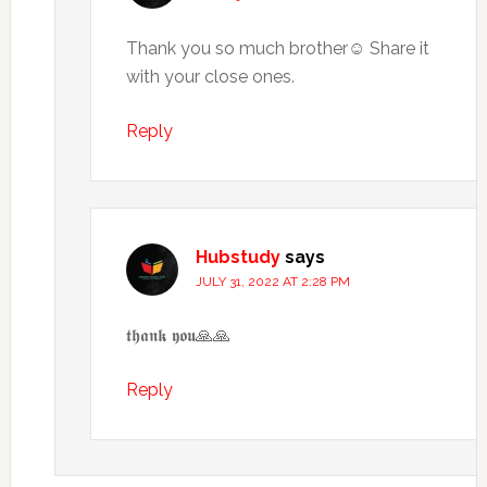
Thank you so much brother☺️ Share it
with your close ones.
Reply
Hubstudy
says
JULY 31, 2022 AT 2:28 PM
𝖙𝖍𝖆𝖓𝖐 𝖞𝖔𝖚🙏🙏
Reply