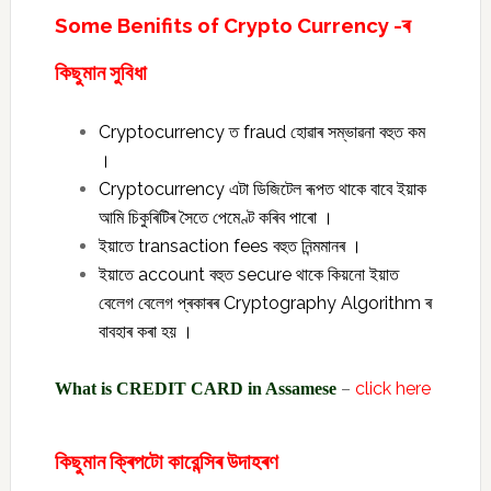
Some Benifits of Crypto Currency -ৰ
কিছুমান সুবিধা
Cryptocurrency ত fraud হোৱাৰ সম্ভাৱনা বহুত কম
।
Cryptocurrency এটা ডিজিটেল ৰূপত থাকে বাবে ইয়াক
আমি চিকুৰিটিৰ সৈতে পেমেণ্ট কৰিব পাৰো ।
ইয়াতে transaction fees বহুত নিন্মমানৰ ।
ইয়াতে account বহুত secure থাকে কিয়নো ইয়াত
বেলেগ বেলেগ প্ৰকাৰৰ Cryptography Algorithm ৰ
বাবহাৰ কৰা হয় ।
–
click here
What is CREDIT CARD in Assamese
কিছুমান ক্ৰিপটো কারেন্সিৰ উদাহৰণ