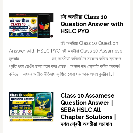
মই অসমীয়া Class 10
Question Answer with
HSLC PYQ
মই অসমীয়া Class 10 Question
Answer with HSLC PYQ মই অসমীয়া Class 10 Assamese
মুলভাৱ মই অসমীয়া’ কবিতাটোৰ মাজেৰে কবিয়ে স্বদেশৰ
প্ৰতি থকা তেওঁৰ ভালপোৱাৰ কথা কৈছে। অসমৰ ৰূপ সৌন্দৰ্যই কবিক আকষৰ্ণ
কৰিছে। অসমৰ অতীত ইতিহাস ব্যঞ্জিত হোৱা সৰু আৰু অসম বুৰঞ্জীৰ […]
Class 10 Assamese
Question Answer |
SEBA HSLC All
Chapter Solutions |
দশম শ্ৰেণী অসমীয়া সমাধান