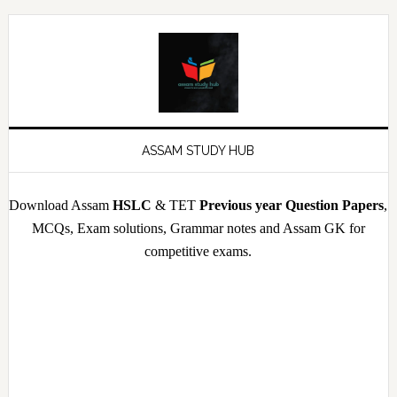
Skip
Skip
Skip
Skip
to
to
to
to
primary
main
primary
footer
navigation
content
sidebar
ASSAM STUDY HUB
Download Assam
HSLC
& TET
Previous year Question Papers
,
MCQs, Exam solutions, Grammar notes and Assam GK for
competitive exams.