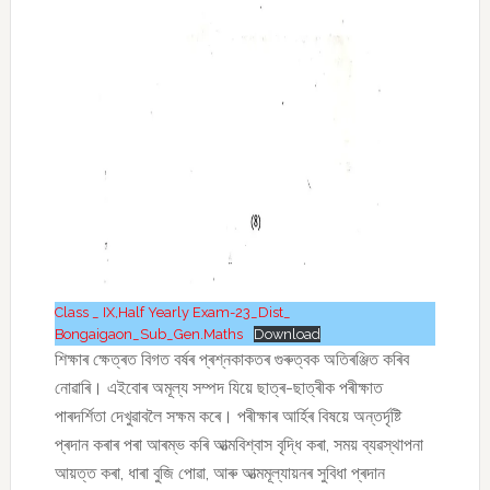
Class _ IX,Half Yearly Exam-23_Dist_
Bongaigaon_Sub_Gen.Maths
Download
শিক্ষাৰ ক্ষেত্ৰত বিগত বৰ্ষৰ প্ৰশ্নকাকতৰ গুৰুত্বক অতিৰঞ্জিত কৰিব
নোৱাৰি। এইবোৰ অমূল্য সম্পদ যিয়ে ছাত্ৰ-ছাত্ৰীক পৰীক্ষাত
পাৰদৰ্শিতা দেখুৱাবলৈ সক্ষম কৰে। পৰীক্ষাৰ আৰ্হিৰ বিষয়ে অন্তৰ্দৃষ্টি
প্ৰদান কৰাৰ পৰা আৰম্ভ কৰি আত্মবিশ্বাস বৃদ্ধি কৰা, সময় ব্যৱস্থাপনা
আয়ত্ত কৰা, ধাৰা বুজি পোৱা, আৰু আত্মমূল্যায়নৰ সুবিধা প্ৰদান