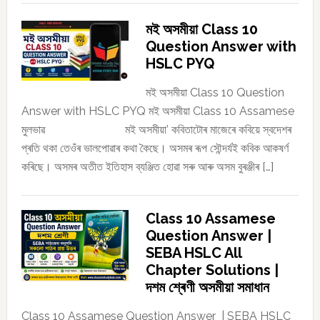
মই অসমীয়া Class 10
Question Answer with
HSLC PYQ
মই অসমীয়া Class 10 Question
Answer with HSLC PYQ মই অসমীয়া Class 10 Assamese
মুলভাৱ মই অসমীয়া’ কবিতাটোৰ মাজেৰে কবিয়ে স্বদেশৰ
প্ৰতি থকা তেওঁৰ ভালপোৱাৰ কথা কৈছে। অসমৰ ৰূপ সৌন্দৰ্যই কবিক আকষৰ্ণ
কৰিছে। অসমৰ অতীত ইতিহাস ব্যঞ্জিত হোৱা সৰু আৰু অসম বুৰঞ্জীৰ […]
Class 10 Assamese
Question Answer |
SEBA HSLC All
Chapter Solutions |
দশম শ্ৰেণী অসমীয়া সমাধান
Class 10 Assamese Question Answer | SEBA HSLC