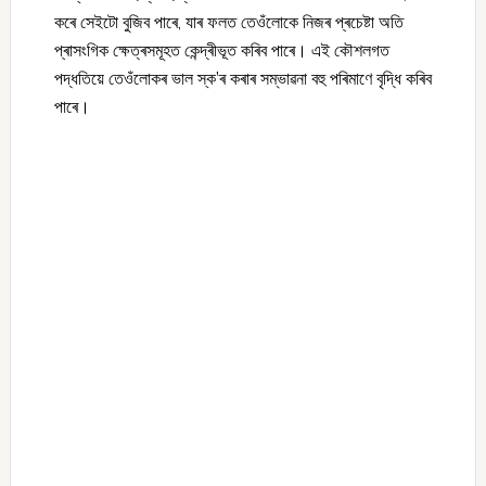
কৰে সেইটো বুজিব পাৰে, যাৰ ফলত তেওঁলোকে নিজৰ প্ৰচেষ্টা অতি
প্ৰাসংগিক ক্ষেত্ৰসমূহত কেন্দ্ৰীভূত কৰিব পাৰে। এই কৌশলগত
পদ্ধতিয়ে তেওঁলোকৰ ভাল স্ক’ৰ কৰাৰ সম্ভাৱনা বহু পৰিমাণে বৃদ্ধি কৰিব
পাৰে।