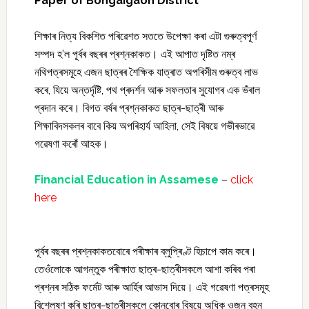
Paper of Bongaigaon District
শিক্ষাৰ নিত্য বিকশিত পৰিৱেশত সততে উপেক্ষা কৰা এটা গুৰুত্বপূৰ্ণ
সম্পদ হ’ল পূৰ্বৰ বছৰৰ প্ৰশ্নকাকত। এই আপাত দৃষ্টিত নম্ৰ
নথিপত্ৰসমূহে এজন ছাত্ৰৰ শৈক্ষিক যাত্ৰাত অপৰিসীম গুৰুত্ব লাভ
কৰে, যিয়ে অন্তৰ্দৃষ্টি, পথ প্ৰদৰ্শন আৰু সফলতাৰ সুযোগৰ এক ভঁৰাল
প্ৰদান কৰে। বিগত বৰ্ষৰ প্ৰশ্নকাকত ছাত্ৰ-ছাত্ৰী আৰু
শিক্ষাবিদসকলৰ বাবে কিয় অপৰিহাৰ্য আহিলা, সেই বিষয়ে গভীৰভাৱে
গৱেষণা কৰোঁ আহক।
Financial Education in Assamese
–
click
here
পূৰ্বৰ বছৰৰ প্ৰশ্নকাকতবোৰে পৰীক্ষাৰ ব্লুপ্ৰিণ্ট হিচাপে কাম কৰে।
তেওঁলোকে আগন্তুক পৰীক্ষাত ছাত্ৰ-ছাত্ৰীসকলে আশা কৰিব পৰা
প্ৰশ্নৰ সঠিক ফৰ্মেট আৰু আৰ্হিৰ আভাস দিয়ে। এই গৱেষণা পত্ৰসমূহ
বিশ্লেষণ কৰি ছাত্ৰ-ছাত্ৰীসকলে কোনবোৰ বিষয়ে অধিক ওজন বহন