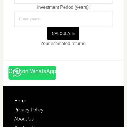
Investment Period (years):
CALCULATE
Your estimated returns:
Chat on WhatsApp
Footer
Home
Privacy Policy
About Us