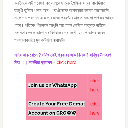
কৰালৈকে এই গৱেষণা পত্ৰসমূহে ছাত্ৰৰ শৈক্ষিক যাত্ৰা গঢ় দিয়াত
বহুমুখী ভূমিকা পালন কৰে। তেওঁলোকে আগবঢ়োৱা জ্ঞানক আকোৱালি
ল’লে গড় প্ৰদৰ্শন আৰু তাৰকাময় প্ৰদৰ্শনৰ মাজত সকলো পাৰ্থক্য আহিব
পাৰে। গতিকে, পিছৰবাৰ আপুনি আপোনাৰ শৈক্ষিক যাত্ৰাত নামিলে,
সফলতাৰ পথত আপোনাৰ বিশ্বাসযোগ্য সংগী হিচাপে আগৰ বছৰৰ
প্ৰশ্নকাকতলৈ মুখ কৰিবলৈ নাপাহৰিব।
সন্ধি কাক বোলে ? সন্ধি কেই প্ৰকাৰৰ আৰু কি কি ? সন্ধিৰ উদাহৰণ
দিয়া ।। অসমীয়া ব্যাকৰণ
–
click here
click
Join us on WhatsApp
here
Create Your Free Demat
click
Account on GROWW
here