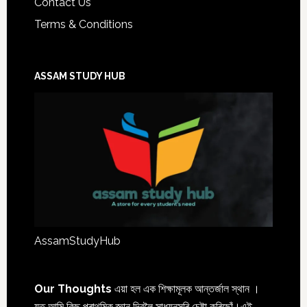
Contact Us
Terms & Conditions
ASSAM STUDY HUB
AssamStudyHub
Our Thoughts
এয়া হল এক শিক্ষামূলক আন্তৰ্জাল স্থান ।
যত আমি কিছু প্ৰাথমিক জ্ঞান দিবলৈ সাধ্যনুসৰি চেষ্টা কৰিছোঁ।এই