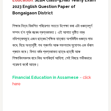
Education
;
SEBA Class-9;Half Yearly Exam
2023 English Question Paper of
Bongaigaon District
শিক্ষাৰ নিত্য বিকশিত পৰিৱেশত সততে উপেক্ষা কৰা এটা গুৰুত্বপূৰ্ণ
সম্পদ হ’ল পূৰ্বৰ বছৰৰ প্ৰশ্নকাকত। এই আপাত দৃষ্টিত নম্ৰ
নথিপত্ৰসমূহে এজন ছাত্ৰৰ শৈক্ষিক যাত্ৰাত অপৰিসীম গুৰুত্ব লাভ
কৰে, যিয়ে অন্তৰ্দৃষ্টি, পথ প্ৰদৰ্শন আৰু সফলতাৰ সুযোগৰ এক ভঁৰাল
প্ৰদান কৰে। বিগত বৰ্ষৰ প্ৰশ্নকাকত ছাত্ৰ-ছাত্ৰী আৰু
শিক্ষাবিদসকলৰ বাবে কিয় অপৰিহাৰ্য আহিলা, সেই বিষয়ে গভীৰভাৱে
গৱেষণা কৰোঁ আহক।
Financial Education in Assamese
–
click
here