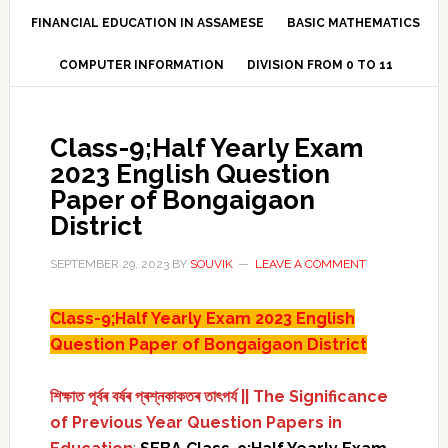
FINANCIAL EDUCATION IN ASSAMESE
BASIC MATHEMATICS
COMPUTER INFORMATION
DIVISION FROM 0 TO 11
Class-9;Half Yearly Exam
2023 English Question
Paper of Bongaigaon
District
SEPTEMBER 29, 2023
BY
SOUVIK
LEAVE A COMMENT
Class-9;Half Yearly Exam 2023 English
Question Paper of Bongaigaon District
শিক্ষাত পূৰ্বৰ বৰ্ষৰ প্ৰশ্নকাকতৰ তাৎপৰ্য || The Significance
of Previous Year Question Papers in