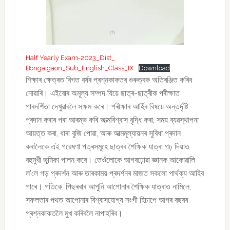
Half Yearly Exam-2023_Dist_
Bongaigaon_Sub_English_Class_IX
Download
শিক্ষাৰ ক্ষেত্ৰত বিগত বৰ্ষৰ প্ৰশ্নকাকতৰ গুৰুত্বক অতিৰঞ্জিত কৰিব
নোৱাৰি। এইবোৰ অমূল্য সম্পদ যিয়ে ছাত্ৰ-ছাত্ৰীক পৰীক্ষাত
পাৰদৰ্শিতা দেখুৱাবলৈ সক্ষম কৰে। পৰীক্ষাৰ আৰ্হিৰ বিষয়ে অন্তৰ্দৃষ্টি
প্ৰদান কৰাৰ পৰা আৰম্ভ কৰি আত্মবিশ্বাস বৃদ্ধি কৰা, সময় ব্যৱস্থাপনা
আয়ত্ত কৰা, ধাৰা বুজি পোৱা, আৰু আত্মমূল্যায়নৰ সুবিধা প্ৰদান
কৰালৈকে এই গৱেষণা পত্ৰসমূহে ছাত্ৰৰ শৈক্ষিক যাত্ৰা গঢ় দিয়াত
বহুমুখী ভূমিকা পালন কৰে। তেওঁলোকে আগবঢ়োৱা জ্ঞানক আকোৱালি
ল’লে গড় প্ৰদৰ্শন আৰু তাৰকাময় প্ৰদৰ্শনৰ মাজত সকলো পাৰ্থক্য আহিব
পাৰে। গতিকে, পিছৰবাৰ আপুনি আপোনাৰ শৈক্ষিক যাত্ৰাত নামিলে,
সফলতাৰ পথত আপোনাৰ বিশ্বাসযোগ্য সংগী হিচাপে আগৰ বছৰৰ
প্ৰশ্নকাকতলৈ মুখ কৰিবলৈ নাপাহৰিব।