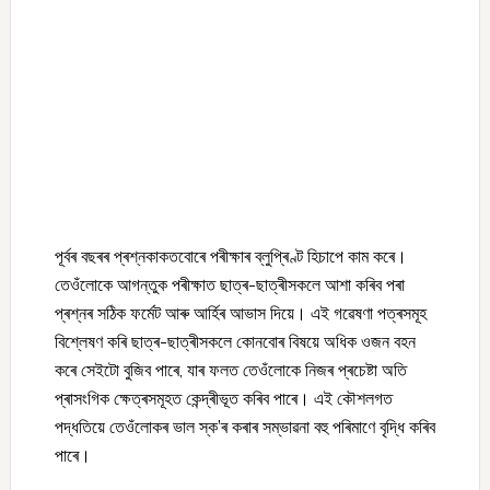
পূৰ্বৰ বছৰৰ প্ৰশ্নকাকতবোৰে পৰীক্ষাৰ ব্লুপ্ৰিণ্ট হিচাপে কাম কৰে।
তেওঁলোকে আগন্তুক পৰীক্ষাত ছাত্ৰ-ছাত্ৰীসকলে আশা কৰিব পৰা
প্ৰশ্নৰ সঠিক ফৰ্মেট আৰু আৰ্হিৰ আভাস দিয়ে। এই গৱেষণা পত্ৰসমূহ
বিশ্লেষণ কৰি ছাত্ৰ-ছাত্ৰীসকলে কোনবোৰ বিষয়ে অধিক ওজন বহন
কৰে সেইটো বুজিব পাৰে, যাৰ ফলত তেওঁলোকে নিজৰ প্ৰচেষ্টা অতি
প্ৰাসংগিক ক্ষেত্ৰসমূহত কেন্দ্ৰীভূত কৰিব পাৰে। এই কৌশলগত
পদ্ধতিয়ে তেওঁলোকৰ ভাল স্ক’ৰ কৰাৰ সম্ভাৱনা বহু পৰিমাণে বৃদ্ধি কৰিব
পাৰে।