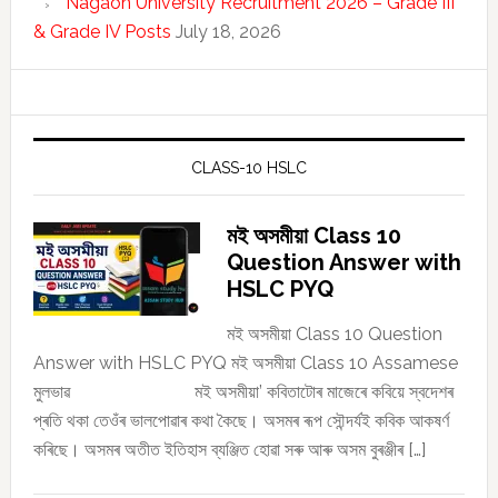
Nagaon University Recruitment 2026 – Grade III
& Grade IV Posts
July 18, 2026
CLASS-10 HSLC
মই অসমীয়া Class 10
Question Answer with
HSLC PYQ
মই অসমীয়া Class 10 Question
Answer with HSLC PYQ মই অসমীয়া Class 10 Assamese
মুলভাৱ মই অসমীয়া’ কবিতাটোৰ মাজেৰে কবিয়ে স্বদেশৰ
প্ৰতি থকা তেওঁৰ ভালপোৱাৰ কথা কৈছে। অসমৰ ৰূপ সৌন্দৰ্যই কবিক আকষৰ্ণ
কৰিছে। অসমৰ অতীত ইতিহাস ব্যঞ্জিত হোৱা সৰু আৰু অসম বুৰঞ্জীৰ […]