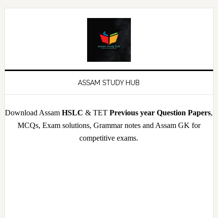
Skip
Skip
Skip
Skip
to
to
to
to
primary
main
primary
footer
navigation
content
sidebar
ASSAM STUDY HUB
Download Assam
HSLC
& TET
Previous year Question Papers
,
MCQs, Exam solutions, Grammar notes and Assam GK for
competitive exams.