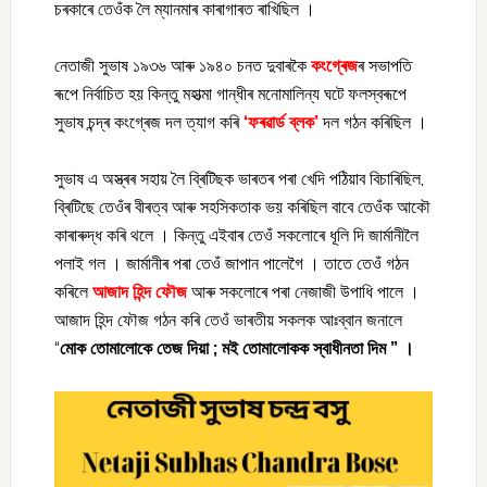
চৰকাৰে তেওঁক লৈ ম্যানমাৰ কাৰাগাৰত ৰাখিছিল ।
নেতাজী সুভাষ ১৯৩৬ আৰু ১৯৪০ চনত দুবাৰকৈ
কংগ্ৰেজ
ৰ সভাপতি
ৰূপে নিৰ্বাচিত হয় কিন্তু মহাত্মা গান্ধীৰ মনোমালিন্য ঘটে ফলস্বৰূপে
সুভাষ চন্দ্ৰ কংগ্ৰেজ দল ত্যাগ কৰি
‘ফৰৱাৰ্ড ব্লক’
দল গঠন কৰিছিল ।
সুভাষ এ অস্ত্ৰৰ সহায় লৈ ব্ৰিটিছক ভাৰতৰ পৰা খেদি পঠিয়াব বিচাৰিছিল,
ব্ৰিটিছে তেওঁৰ বীৰত্ব আৰু সহসিকতাক ভয় কৰিছিল বাবে তেওঁক আকৌ
কাৰাৰুদ্ধ কৰি থলে । কিন্তু এইবাৰ তেওঁ সকলোৰে ধূলি দি জাৰ্মানীলৈ
পলাই গল । জাৰ্মানীৰ পৰা তেওঁ জাপান পালেগৈ । তাতে তেওঁ গঠন
কৰিলে
আজাদ হিন্দ ফৌজ
আৰু সকলোৰে পৰা নেজাজী উপাধি পালে ।
আজাদ হিন্দ ফৌজ গঠন কৰি তেওঁ ভাৰতীয় সকলক আঃব্বান জনালে
“
মোক তোমালোকে তেজ দিয়া ; মই তোমালোকক স্বাধীনতা দিম ” ।