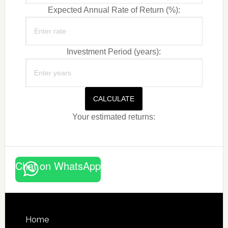
Expected Annual Rate of Return (%):
Investment Period (years):
CALCULATE
Your estimated returns:
Chat on WhatsApp
Footer
Home