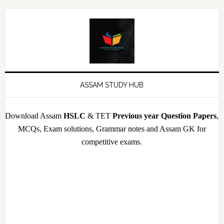
Skip
Skip
Skip
Skip
to
to
to
to
primary
main
primary
footer
navigation
content
sidebar
ASSAM STUDY HUB
Download Assam
HSLC
& TET
Previous year Question Papers
,
MCQs, Exam solutions, Grammar notes and Assam GK for
competitive exams.