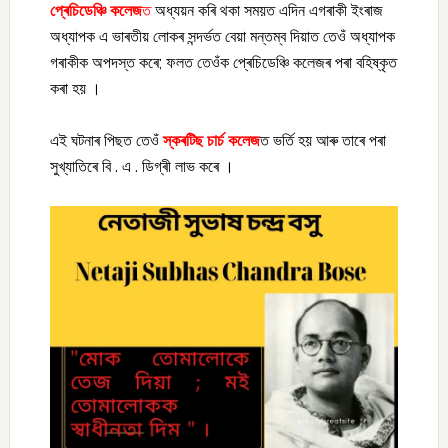
প্ৰেচিডেঞ্চি কলেজ
ত
অধ্যয়ন কৰি থকা সময়ত এদিন এগৰাকী ইংৰাজ
অধ্যাপক এ ভাৰতীয় লোকৰ স
ন্দৰ্ভত বেয়া মন্তম্ব দিয়াত তেওঁ অধ্যাপক
গৰাকীক অপদস্ত কৰে; ফলত তেওঁক প্ৰেচিডেঞ্চি কলেজৰ পৰা বহিষ্কৃত
কৰা হয় ।
এই ঘটনাৰ পিছত তেওঁ
স্কৰটিছ চাৰ্চ কলেজ
ত ভৰ্তি হয় আৰু তাৰে পৰা
সুখ্যাতিৰে বি . এ . ডিগ্ৰী লাভ কৰে ।