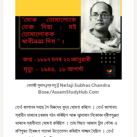
নেতাজী সুভাষ চন্দ্ৰ বসু || Netaji Subhas Chandra
Bose/AssamStudyHub.Com
তেওঁ জাপানৰ সহায় লৈ বিৰুদ্ধে যুদ্ধ ঘোষণা কৰিলে । তেওঁ জাপানত
স্বাধীন ভাৰতৰ চৰকাৰ গঠন কৰিছিল আৰু আন্দামান নিকোবৰ দ্বীপপুঞ্জত
ভাৰতৰ স্বাধীনতা ঘোষণা কৰিছিল । তাৰ পিছত আজাদ হিন্দ ফৌজ এ
মণিপুৰত ত্ৰিৰংগ পতাকা উত্তোলন কৰিবলৈ সাক্ষ্মম হৈছিল । তেওঁ