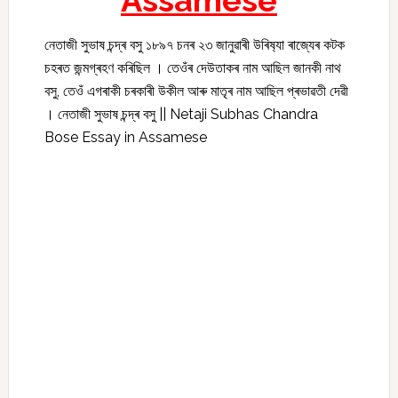
Assamese
নেতাজী সুভাষ চন্দ্ৰ বসু ১৮৯৭ চনৰ ২৩ জানুৱাৰী উৰিষ‍্যা ৰাজ্যেৰ কটক
চহৰত জন্মগ্ৰহণ কৰিছিল । তেওঁৰ দেউতাকৰ নাম আছিল জানকী নাথ
বসু, তেওঁ এগৰাকী চৰকাৰী উকীল আৰু মাতৃৰ নাম আছিল প্ৰভাৱতী দেৱী
। নেতাজী সুভাষ চন্দ্ৰ বসু || Netaji Subhas Chandra
Bose Essay in Assamese