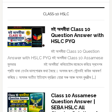
CLASS-10 HSLC
মই অসমীয়া Class 10
Question Answer with
HSLC PYQ
মই অসমীয়া Class 10 Question
Answer with HSLC PYQ মই অসমীয়া Class 10 Assamese
মুলভাৱ মই অসমীয়া’ কবিতাটোৰ মাজেৰে কবিয়ে স্বদেশৰ
প্ৰতি থকা তেওঁৰ ভালপোৱাৰ কথা কৈছে। অসমৰ ৰূপ সৌন্দৰ্যই কবিক আকষৰ্ণ
কৰিছে। অসমৰ অতীত ইতিহাস ব্যঞ্জিত হোৱা সৰু আৰু অসম বুৰঞ্জীৰ […]
Class 10 Assamese
Question Answer |
SEBA HSLC All