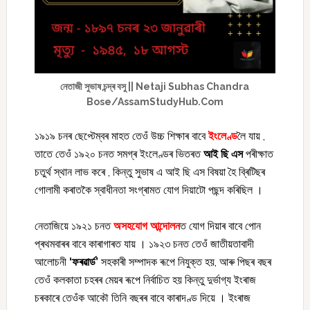
নেতাজী সুভাষ চন্দ্ৰ বসু || Netaji Subhas Chandra
Bose/AssamStudyHub.Com
১৯১৯ চনৰ ছেপ্টেম্বৰ মাহত তেওঁ উচ্চ শিক্ষাৰ বাবে
ইংলেণ্ড
লৈ যায় ,
তাতে তেওঁ ১৯২০ চনত সমগ্ৰ ইংলেণ্ডৰ ভিতৰত
আই ছি এস
পৰীক্ষাত
চতুৰ্থ স্থান লাভ কৰে , কিন্তু সুভাষ এ আই ছি এস বিষয়া হৈ ব্ৰিটিছৰ
গোলামী কৰাতকৈ স্বাধীনতা সংগ্ৰামত যোগ দিয়াটো পছন্দ কৰিছিল ।
নেতাজিয়ে ১৯২১ চনত
অসহযোগ আন্দোলন
ত যোগ দিয়াৰ বাবে পোন
প্ৰথমবাৰৰ বাবে কাৰাগাৰত যায় । ১৯২৩ চনত তেওঁ জাতীয়তাবাদী
আলোচনী
‘ফৰৱাৰ্ড’
সহকাৰী সম্পাদক ৰূপে নিযুক্ত হয়, আৰু পিছৰ বছৰ
তেওঁ কলকাতা চহৰৰ মেয়ৰ ৰূপে নিৰ্বাচিত হয় কিন্তু দুৰ্ভাগ্য ইংৰাজ
চৰকাৰে তেওঁক আকৌ তিনি বছৰৰ বাবে কাৰাদণ্ড দিয়ে । ইংৰাজ