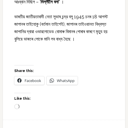
আঃব্বান দিছিল – ‘
দিল্লীলৈ বলা’
।
ভাৰতীয় জাতীয়তাবাদী নেতা সুভাষ চন্দ্র বসু 1945 চনৰ 18 আগস্ট
জাপানৰ তাইহোকু (বর্তমান তাইপেই), জাপানৰ তাইওয়ানত বিধ্বস্ত
জাপানির দ্বারা ওভারলোডেড বোমাৰু বিমানৰ পোৰাৰ কাৰণে মৃত্যু হয়
বুলিয়ে ভাৰতৰ লোকে মানি লব বাধ্য হৈছে ।
Share this:
Facebook
WhatsApp
Like this:
Loading…