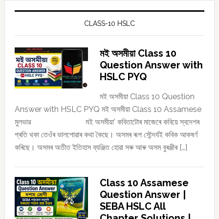
CLASS-10 HSLC
মই অসমীয়া Class 10
Question Answer with
HSLC PYQ
মই অসমীয়া Class 10 Question
Answer with HSLC PYQ মই অসমীয়া Class 10 Assamese
মুলভাৱ মই অসমীয়া’ কবিতাটোৰ মাজেৰে কবিয়ে স্বদেশৰ
প্ৰতি থকা তেওঁৰ ভালপোৱাৰ কথা কৈছে। অসমৰ ৰূপ সৌন্দৰ্যই কবিক আকষৰ্ণ
কৰিছে। অসমৰ অতীত ইতিহাস ব্যঞ্জিত হোৱা সৰু আৰু অসম বুৰঞ্জীৰ […]
Class 10 Assamese
Question Answer |
SEBA HSLC All
Chapter Solutions |