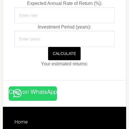
Expected Annual Rate of Return (%):
Investment Period (years):
CALCULATE
Your estimated returns:
Chat on WhatsApp
Footer
Home