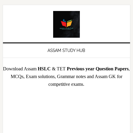
Skip
Skip
Skip
Skip
to
to
to
to
primary
main
primary
footer
navigation
content
sidebar
ASSAM STUDY HUB
Download Assam
HSLC
& TET
Previous year Question Papers
,
MCQs, Exam solutions, Grammar notes and Assam GK for
competitive exams.