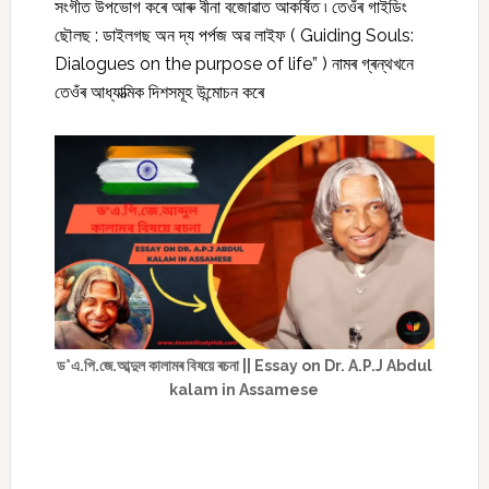
সংগীত উপভোগ কৰে আৰু বীনা বজোৱাত আকৰ্ষিত ৷ তেওঁৰ গাইডিং
ছৌলছ : ডাইলগছ অন দ্য পৰ্পজ অৱ লাইফ ( Guiding Souls:
Dialogues on the purpose of life” ) নামৰ গ্ৰন্থখনে
তেওঁৰ আধ্যাত্মিক দিশসমূহ উন্মোচন কৰে
ড°এ.পি.জে.আব্দুল কালামৰ বিষয়ে ৰচনা || Essay on Dr. A.P.J Abdul
kalam in Assamese