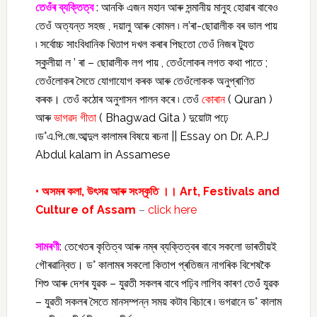
তেওঁৰ ব্যক্তিত্ব
: আনকি এজন মহান আৰু সন্মানীয় মানুহ হোৱাৰ বাবেও
তেওঁ অত্যন্ত সহজ , দয়ালু আৰু কোমল ৷ ল’ৰা-ছোৱালীক বৰ ভাল পায়
৷ সৰ্বোচ্চ সাংবিধানিক খিতাপ দখল কৰাৰ পিছতো তেওঁ নিজৰ ট্যুত
স্কুলীয়া ল ’ ৰা – ছোৱালীক লগ পায় , তেওঁলোকৰ লগত কথা পাতে ;
তেওঁলোকৰ সৈতে যোগাযোগ কৰক আৰু তেওঁলোকক অনুপ্ৰাণিত
কৰক। তেওঁ কঠোৰ অনুশাসন পালন কৰে ৷ তেওঁ
কোৰান
( Quran )
আৰু
ভাগৱদ গীতা
( Bhagwad Gita ) দুয়োটা পঢ়ে
৷ড°এ.পি.জে.আব্দুল কালামৰ বিষয়ে ৰচনা || Essay on Dr. A.P.J
Abdul kalam in Assamese
• অসমৰ কলা, উৎসৱ আৰু সংস্কৃতি ।। Art, Festivals and
Culture of Assam
–
click here
সামৰণী
: তেখেতৰ কৃতিত্ব আৰু নম্ৰ ব্যক্তিত্বৰ বাবে সকলো ভাৰতীয়ই
গৌৰৱান্বিত। ড° কালামৰ সকলো কিতাপ প্ৰতিজন নাগৰিক বিশেষকৈ
শিশু আৰু দেশৰ যুৱক – যুৱতী সকলৰ বাবে পঢ়িব লাগিব কাৰণ তেওঁ যুৱক
– যুৱতী সকলৰ সৈতে মানসম্পন্ন সময় কটাব বিচাৰে ৷ ভগৱানে ড° কালাম