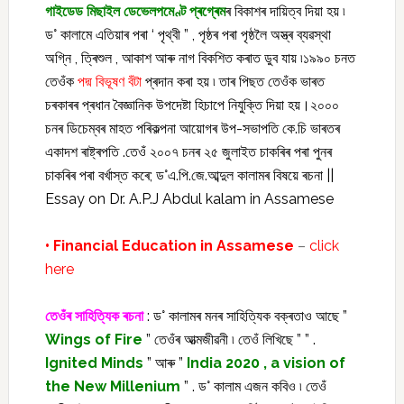
গাইডেড মিছাইল ডেভেলপমেণ্ট প্ৰগ্ৰেম
ৰ বিকাশৰ দায়িত্ব দিয়া হয় ৷
ড° কালামে এতিয়াৰ পৰা ‘ পৃথ্বী ” , পৃষ্ঠৰ পৰা পৃষ্ঠলৈ অস্ত্ৰ ব্যৱস্থা
অগ্নি , ত্ৰিশুল , আকাশ আৰু নাগ বিকশিত কৰাত ডুব যায় ৷১৯৯০ চনত
তেওঁক
পদ্ম বিভূষণ বঁটা
প্ৰদান কৰা হয় ৷ তাৰ পিছত তেওঁক ভাৰত
চৰকাৰৰ প্ৰধান বৈজ্ঞানিক উপদেষ্টা হিচাপে নিযুক্তি দিয়া হয়।২০০০
চনৰ ডিচেম্বৰ মাহত পৰিকল্পনা আয়োগৰ উপ-সভাপতি কে.চি ভাৰতৰ
একাদশ ৰাষ্ট্ৰপতি .তেওঁ ২০০৭ চনৰ ২৫ জুলাইত চাকৰিৰ পৰা পুনৰ
চাকৰিৰ পৰা বৰ্খাস্ত কৰে; ড°এ.পি.জে.আব্দুল কালামৰ বিষয়ে ৰচনা ||
Essay on Dr. A.P.J Abdul kalam in Assamese
• Financial Education in Assamese
–
click
here
তেওঁৰ সাহিত্যিক ৰচনা
: ড° কালামৰ মনৰ সাহিত্যিক বক্ৰতাও আছে ”
Wings of Fire
” তেওঁৰ আত্মজীৱনী ৷ তেওঁ লিখিছে ” ” .
Ignited Minds
” আৰু ”
India 2020 , a vision of
the New Millenium
” . ড° কালাম এজন কবিও ৷ তেওঁ