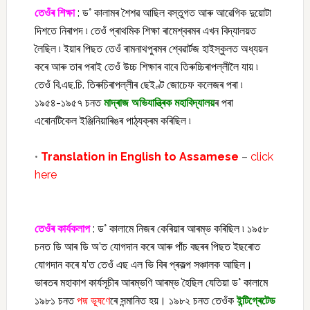
তেওঁৰ শিক্ষা
: ড° কালামৰ শৈশৱ আছিল বস্তুগত আৰু আৱেগিক দুয়োটা
দিশতে নিৰাপদ ৷ তেওঁ প্ৰাথমিক শিক্ষা ৰামেশ্বৰমৰ এখন বিদ্যালয়ত
লৈছিল ৷ ইয়াৰ পিছত তেওঁ ৰামনাথপুৰমৰ শ্বেৱাৰ্টজ হাইস্কুলত অধ্যয়ন
কৰে আৰু তাৰ পৰাই তেওঁ উচ্চ শিক্ষাৰ বাবে তিৰুচ্চিৰাপল্লীলৈ যায় ৷
তেওঁ বি.এছ.চি. তিৰুচিৰাপল্লীৰ ছেইণ্ট জোচেফ কলেজৰ পৰা ৷
১৯৫৪-১৯৫৭ চনত
মাদ্ৰাজ অভিযান্ত্ৰিক মহাবিদ্যালয়
ৰ পৰা
এৰোনটিকেল ইঞ্জিনিয়াৰিঙৰ পাঠ্যক্ৰম কৰিছিল ৷
•
Translation in English to Assamese
–
click
here
তেওঁৰ কাৰ্যকলাপ
: ড° কালামে নিজৰ কেৰিয়াৰ আৰম্ভ কৰিছিল ৷ ১৯৫৮
চনত ডি আৰ ডি অ’ত যোগদান কৰে আৰু পাঁচ বছৰৰ পিছত ইছৰোত
যোগদান কৰে য’ত তেওঁ এছ এল ভি বিৰ প্ৰকল্প সঞ্চালক আছিল।
ভাৰতৰ মহাকাশ কাৰ্যসূচীৰ আৰম্ভণি আৰম্ভ হৈছিল যেতিয়া ড° কালামে
১৯৮১ চনত
পদ্ম ভূষণে
ৰে সন্মানিত হয়। ১৯৮২ চনত তেওঁক
ইন্টিগ্ৰেটেড