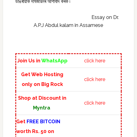
ডাঙৰীয়াক দীৰ্ঘজীৱনৰ আশীৰ্বাদ কৰক ৷
Essay on Dr.
A.P.J Abdul kalam in Assamese
Join Us in
WhatsApp
click here
Get Web Hosting
click here
only on Big Rock
Shop at Discount in
click here
Myntra
Get
FREE BITCOIN
worth Rs. 50 on