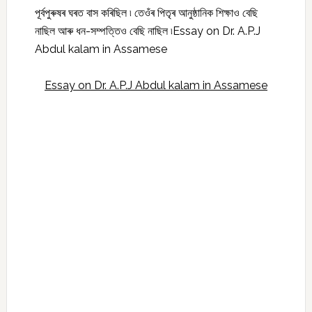
পূৰ্বপুৰুষৰ ঘৰত বাস কৰিছিল ৷ তেওঁৰ পিতৃৰ আনুষ্ঠানিক শিক্ষাও বেছি
নাছিল আৰু ধন-সম্পত্তিও বেছি নাছিল ৷Essay on Dr. A.P.J
Abdul kalam in Assamese
Essay on Dr. A.P.J Abdul kalam in Assamese