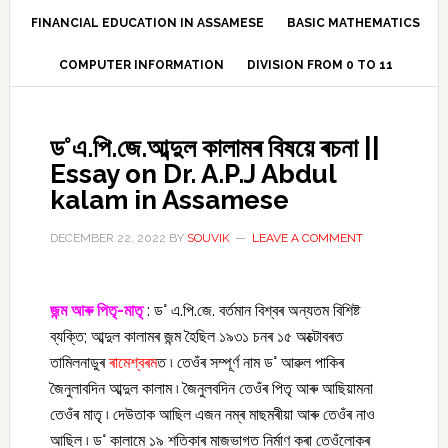
FINANCIAL EDUCATION IN ASSAMESE
BASIC MATHEMATICS
COMPUTER INFORMATION
DIVISION FROM 0 TO 11
ড°এ.পি.জে.আব্দুল কালামৰ বিষয়ে ৰচনা ||
Essay on Dr. A.P.J Abdul
kalam in Assamese
DECEMBER 22, 2022
BY
SOUVIK
LEAVE A COMMENT
জন্ম আৰু পিতৃ-মাতৃ
: ড° এ.পি.জে. বৰ্তমান বিশ্বৰ অন্যতম বিশিষ্ট
ব্যক্তি; আব্দুল কালামৰ জন্ম হৈছিল ১৯৩১ চনৰ ১৫ অক্টোবৰত
তামিলনাডুৰ
ৰামেশ্বৰম
ত ৷ তেওঁৰ সম্পূৰ্ণ নাম ড° আৱুল পাকিৰ
জৈনুলাবদিন আব্দুল কালাম ৷ জৈনুলবদিন তেওঁৰ পিতৃ আৰু আছিয়ামনা
তেওঁৰ মাতৃ ৷ দেউতাক আছিল এজন নম্ৰ মাছমৰীয়া আৰু তেওঁৰ নাও
আছিল ৷ ড° কালামে ১৯ শতিকাৰ মাজভাগত নিৰ্মাণ কৰা তেওঁলোকৰ