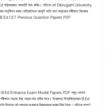
়ত B.Ed পাঠ্যক্ৰমত নামভৰ্তি লাভ কৰিব। গতিকে এই Dibrugarh University
ীলন কৰক যেতিয়ালৈকে আপুনি অতি ভাল নম্বৰেৰে পৰীক্ষাত ক্লিয়াৰ
rsity B Ed CET Previous Question Papers PDF
বিদ্যালয়ৰ B.Ed Entrance Exam Model Papers PDF সমূহ যোগান
ৰীক্ষাত সহজে উচ্চ নম্বৰ লাভ কৰিব পাৰে। ডিব্ৰুগড় বিশ্ববিদ্যালয়ৰ B.Ed
নত মুঠ প্ৰশ্নৰ সংখ্যাৰে বিষয়সমূহৰ সংজ্ঞা দিয়া হৈছে। গতিকে সম্পূৰ্ণ