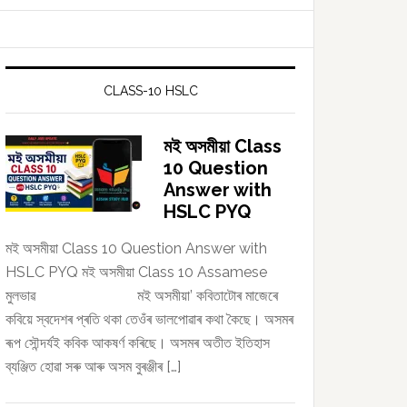
CLASS-10 HSLC
মই অসমীয়া Class
10 Question
Answer with
HSLC PYQ
মই অসমীয়া Class 10 Question Answer with
HSLC PYQ মই অসমীয়া Class 10 Assamese
মুলভাৱ মই অসমীয়া’ কবিতাটোৰ মাজেৰে
কবিয়ে স্বদেশৰ প্ৰতি থকা তেওঁৰ ভালপোৱাৰ কথা কৈছে। অসমৰ
ৰূপ সৌন্দৰ্যই কবিক আকষৰ্ণ কৰিছে। অসমৰ অতীত ইতিহাস
ব্যঞ্জিত হোৱা সৰু আৰু অসম বুৰঞ্জীৰ […]