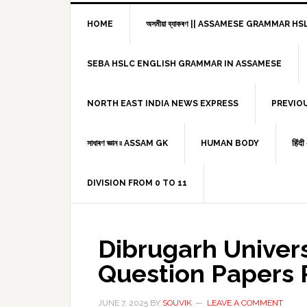
HOME
অসমীয়া ব্যাকৰণ || ASSAMESE GRAMMAR 
SEBA HSLC ENGLISH GRAMMAR IN ASSAMESE
NORTH EAST INDIA NEWS EXPRESS
PREVIO
সাধাৰণ জ্ঞান ৷৷ ASSAM GK
HUMAN BODY
हिंद
DIVISION FROM 0 TO 11
Dibrugarh Univers
Question Papers
JUNE 7, 2025
BY
SOUVIK
LEAVE A COMMENT