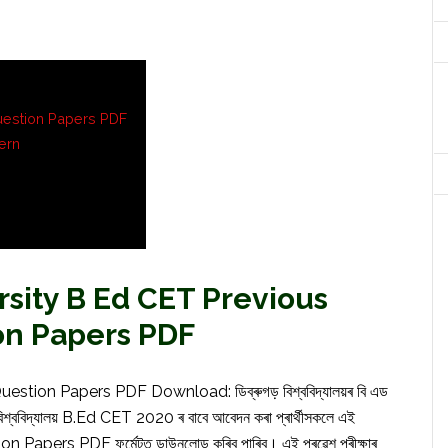
uestion Papers PDF
ern
sity B Ed CET Previous
on Papers PDF
ion Papers PDF Download: ডিব্ৰুগড় বিশ্ববিদ্যালয়ৰ বি এড
 বিশ্ববিদ্যালয় B.Ed CET 2020 ৰ বাবে আবেদন কৰা প্ৰাৰ্থীসকলে এই
ion Papers PDF ফৰ্মেটত ডাউনলোড কৰিব পাৰিব। এই প্ৰৱেশ পৰীক্ষাৰ