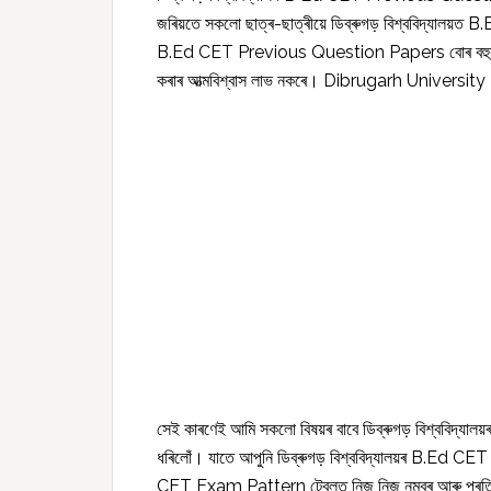
জৰিয়তে সকলো ছাত্ৰ-ছাত্ৰীয়ে ডিব্ৰুগড় বিশ্ববিদ্যালয
B.Ed CET Previous Question Papers বোৰ বহুবাৰ অনুশ
কৰাৰ আত্মবিশ্বাস লাভ নকৰে। Dibrugarh Unive
সেই কাৰণেই আমি সকলো বিষয়ৰ বাবে ডিব্ৰুগড় বিশ্ব
ধৰিলোঁ। যাতে আপুনি ডিব্ৰুগড় বিশ্ববিদ্যালয়ৰ B.Ed CET প
CET Exam Pattern টেবুলত নিজ নিজ নম্বৰ আৰু প্ৰতিটো শিতা