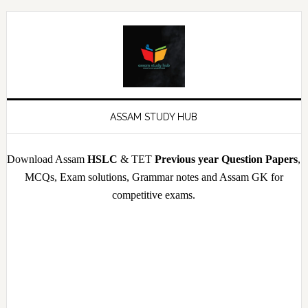
Skip
Skip
Skip
Skip
to
to
to
to
primary
main
primary
footer
navigation
content
sidebar
ASSAM STUDY HUB
Download Assam
HSLC
& TET
Previous year Question Papers
,
MCQs, Exam solutions, Grammar notes and Assam GK for
competitive exams.