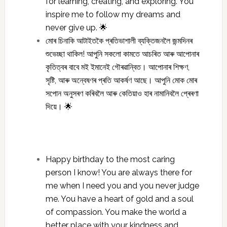
for learning, creating, and exploring. You
inspire me to follow my dreams and
never give up. 🌟
মোৰ চিনাকি আটাইতকৈ প্ৰতিভাশালী ব্যক্তিজনলৈ জন্মদিনৰ
শুভেচ্ছা থাকিল! আপুনি সকলো কামতে আচৰিত আৰু আপোনাৰ
কৃতিত্বৰ বাবে মই ইমানেই গৌৰৱান্বিত। আপোনাৰ শিক্ষণ,
সৃষ্টি, আৰু অন্বেষণৰ প্ৰতি আকৰ্ষণ আছে। আপুনি মোক মোৰ
সপোন অনুসৰণ কৰিবলৈ আৰু কেতিয়াও হাৰ নামানিবলৈ প্ৰেৰণা
দিয়ে। 🌟
Happy birthday to the most caring
person I know! You are always there for
me when I need you and you never judge
me. You have a heart of gold and a soul
of compassion. You make the world a
better place with your kindness and