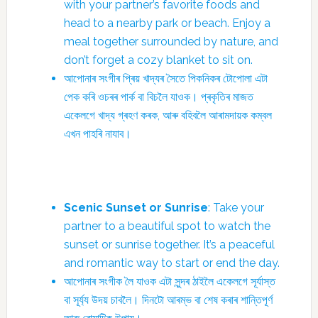
with your partner’s favorite foods and
head to a nearby park or beach. Enjoy a
meal together surrounded by nature, and
don’t forget a cozy blanket to sit on.
আপোনাৰ সংগীৰ প্ৰিয় খাদ্যৰ সৈতে পিকনিকৰ টোপোলা এটা
পেক কৰি ওচৰৰ পাৰ্ক বা বিচলৈ যাওক। প্ৰকৃতিৰ মাজত
একেলগে খাদ্য গ্ৰহণ কৰক, আৰু বহিবলৈ আৰামদায়ক কম্বল
এখন পাহৰি নাযাব।
Scenic Sunset or Sunrise
: Take your
partner to a beautiful spot to watch the
sunset or sunrise together. It’s a peaceful
and romantic way to start or end the day.
আপোনাৰ সংগীক লৈ যাওক এটা সুন্দৰ ঠাইলৈ একেলগে সূৰ্যাস্ত
বা সূৰ্য্য উদয় চাবলৈ। দিনটো আৰম্ভ বা শেষ কৰাৰ শান্তিপূৰ্ণ