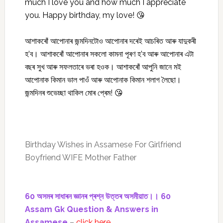
much I love you and how much I appreciate
you. Happy birthday, my love! 😘
আশাকৰোঁ আপোনাৰ জন্মদিনটোও আপোনাৰ দৰেই আচৰিত আৰু যাদুকৰী
হ’ব। আশাকৰোঁ আপোনাৰ সকলো কামনা পূৰণ হ’ব আৰু আপোনাৰ এটা
বছৰ সুখ আৰু সফলতাৰে ভৰা হওক। আশাকৰোঁ আপুনি জানে মই
আপোনাক কিমান ভাল পাওঁ আৰু আপোনাক কিমান শলাগ লৈছো।
জন্মদিনৰ শুভেচ্ছা থাকিল মোৰ প্ৰেম! 😘
Birthday Wishes in Assamese For Girlfriend
Boyfriend WIFE Mother Father
60 অসমৰ সাধাৰন জ্ঞানৰ প্ৰশ্ন উত্তৰ অসমীয়াত।। 60
Assam Gk Question & Answers in
Assamese
–
click here