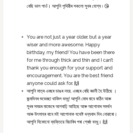
বেছি ভাল পাওঁ। আপুনি পৃথিৱীৰ সকলো সুখৰ যোগ্য ৷ 😘
You are not just a year older, but a year
wiser and more awesome. Happy
birthday, my friend! You have been there
for me through thick and thin and I can’t
thank you enough for your support and
encouragement. You are the best friend
anyone could ask for. 🙌
আপুনি মাত্ৰ এবছৰ ডাঙৰ নহয়, এবছৰ বেছি জ্ঞানী হৈ উঠিছে ।
জন্মদিনৰ শুভেচ্ছা থাকিল বন্ধু! আপুনি মোৰ বাবে কঠিন আৰু
সুখৰ সময়ৰ মাজেৰে আগবাঢ়ি আহিছে আৰু আপোনাৰ সমৰ্থন
আৰু উৎসাহৰ বাবে মই আপোনাক যথেষ্ট ধন্যবাদ দিব নোৱাৰো।
আপুনি যিকোনো ব্যক্তিয়ে বিচাৰিব পৰা শ্ৰেষ্ঠ বন্ধু। 🙌