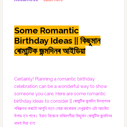
Some Romantic
Birthday Ideas || কিছুমান
ৰোমান্টিক জন্মদিনৰ আইডিয়া
Certainly! Planning a romantic birthday
celebration can be a wonderful way to show
someone you care. Here are some romantic
birthday ideas to consider || ৰোমান্টিক জন্মদিন উদযাপনৰ
পৰিকল্পনা কৰাটো আপুনি যত্ন লোৱা কাৰোবাক দেখুৱাবলৈ এটা আচৰিত
উপায় হ’ব পাৰে। ইয়াত বিবেচনা কৰিবলগীয়া কিছুমান ৰোমান্টিক জন্মদিনৰ
ধাৰণা দিয়া হ’ল: