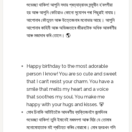
শুভেচ্ছা থাকিল! আপুনি সদায় প্ৰত্যাহ্বানৰ সন্মুখীন হ’বলগীয়া
হয় আৰু আপুনি কেতিয়াও কোনো সুযোগৰ পৰা পিছুৱাই নাযায়।
আপোনাৰ কৌতুহল আৰু উত্তেজনাৰ মনোভাৱ আছে। আপুনি
আপোনাৰ কাহিনী আৰু অভিজ্ঞতাৰে জীৱনটোক অধিক আকৰ্ষণীয়
আৰু মজাদাৰ কৰি তোলে। 🌎
Happy birthday to the most adorable
person I know! You are so cute and sweet
that I can’t resist your charm. You have a
smile that melts my heart and a voice
that soothes my soul. You make me
happy with your hugs and kisses. 🐻
মোৰ চিনাকি আটাইতকৈ আদৰণীয় ব্যক্তিজনলৈ জন্মদিনৰ
শুভেচ্ছা থাকিল! তুমি ইমানেই মৰমলগা আৰু মিঠা যে তোমাৰ
মনোমোহাতাক মই প্ৰতিহত কৰিব নোৱাৰো। মোৰ হৃদয়খন গলি