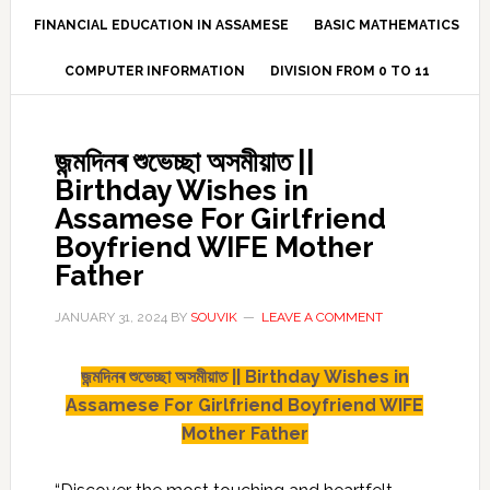
FINANCIAL EDUCATION IN ASSAMESE
BASIC MATHEMATICS
COMPUTER INFORMATION
DIVISION FROM 0 TO 11
জন্মদিনৰ শুভেচ্ছা অসমীয়াত ||
Birthday Wishes in
Assamese For Girlfriend
Boyfriend WIFE Mother
Father
JANUARY 31, 2024
BY
SOUVIK
LEAVE A COMMENT
জন্মদিনৰ শুভেচ্ছা অসমীয়াত || Birthday Wishes in
Assamese For Girlfriend Boyfriend WIFE
Mother Father