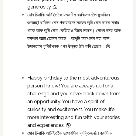
generosity. 🌼
মোৰ চিনাকি আটাইতকৈ যত্নশীল ব্যক্তিজনলৈ জন্মদিনৰ
শুভেচ্ছা থাকিল! মোৰ প্ৰয়োজনৰ সময়ত তুমি মোৰ কাষত সদায়
থাকে আৰু তুমি মোক কেতিয়াও বিচাৰ নকৰে। সোণৰ হৃদয় আৰু
কৰুণাৰ আত্মা তোমাৰ আছে। আপুনি আপোনাৰ দয়া আৰু
উদাৰতাৰে পৃথিৱীখনক এখন উন্নত ঠাই কৰি তোলে। 🌼
Happy birthday to the most adventurous
person I know! You are always up for a
challenge and you never back down from
an opportunity. You have a spirit of
curiosity and excitement. You make life
more interesting and fun with your stories
and experiences. 🌎
মোৰ চিনাকি আটাইতকৈ দুঃসাহসিক ব্যক্তিজনলৈ জন্মদিনৰ