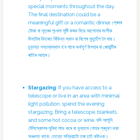
special moments throughout the day.
The final destination could be a
meaningful gift or a romantic dinner. প্ৰেমৰ
টোকা বা সূত্ৰৰ শৃংখলা সৃষ্টি কৰক যিয়ে আপোনাৰ সংগীক
দিনটোৰ ভিতৰত বিভিন্ন স্থান বা বিশেষ মুহূৰ্তলৈ লৈ যায়।
চূড়ান্ত গন্তব্যস্থান হ’ব পাৰে অৰ্থপূৰ্ণ উপহাৰ বা ৰোমান্টিক
ৰাতিৰ আহাৰ।
Stargazing
: If you have access to a
telescope or live in an area with minimal
light pollution, spend the evening
stargazing. Bring a telescope, blankets,
and some hot cocoa or wine. যদি আপুনি
টেলিস্কোপৰ সুবিধা লাভ কৰে বা নূন্যতম পোহৰ প্ৰদূষণ থকা
অঞ্চলত থাকে, তেন্তে সন্ধিয়াটো তৰা চাই কটাওক।