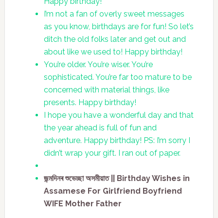
Happy birthday!
I’m not a fan of overly sweet messages
as you know, birthdays are for fun! So let’s
ditch the old folks later and get out and
about like we used to! Happy birthday!
You’re older. You’re wiser. You’re
sophisticated. You’re far too mature to be
concerned with material things, like
presents. Happy birthday!
I hope you have a wonderful day and that
the year ahead is full of fun and
adventure. Happy birthday! PS: I’m sorry I
didn’t wrap your gift. I ran out of paper.
জন্মদিনৰ শুভেচ্ছা অসমীয়াত || Birthday Wishes in
Assamese For Girlfriend Boyfriend
WIFE Mother Father