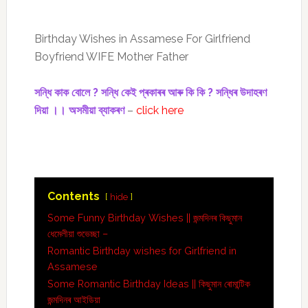
Birthday Wishes in Assamese For Girlfriend
Boyfriend WIFE Mother Father
সন্ধি কাক বোলে ? সন্ধি কেই প্ৰকাৰৰ আৰু কি কি ? সন্ধিৰ উদাহৰণ
দিয়া ।। অসমীয়া ব্যাকৰণ
–
click here
Contents
hide
Some Funny Birthday Wishes || জন্মদিনৰ কিছুমান
ধেমেলীয়া শুভেচ্ছা –
Romantic Birthday wishes for Girlfriend in
Assamese
Some Romantic Birthday Ideas || কিছুমান ৰোমান্টিক
জন্মদিনৰ আইডিয়া