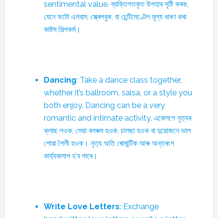
sentimental value. ব্যক্তিগতকৃত উপহাৰ সৃষ্টি কৰক,
যেনে ফটো এলবাম, স্ক্ৰেপবুক, বা চেন্টিমেণ্টেল মূল্য ধাৰণ কৰা
কাষ্টম শিল্পকৰ্ম।
Dancing
: Take a dance class together,
whether it’s ballroom, salsa, or a style you
both enjoy. Dancing can be a very
romantic and intimate activity. একেলগে নৃত্যৰ
ক্লাছ লওক, সেয়া বলৰুম হওক, চালছা হওক বা দুয়োজনে ভাল
পোৱা শৈলী হওক। নৃত্য অতি ৰোমান্টিক আৰু অন্তৰংগ
কাৰ্য্যকলাপ হ’ব পাৰে।
Write Love Letters
: Exchange