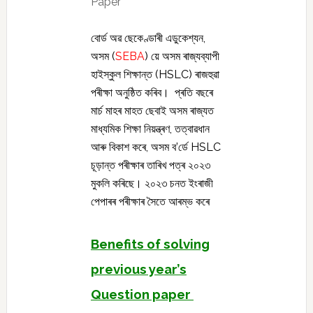
Paper
বোৰ্ড অৱ ছেকেণ্ডাৰী এডুকেশ্যন,
অসম (
SEBA
) য়ে অসম ৰাজ্যব্যাপী
হাইস্কুল শিক্ষান্ত (HSLC) ৰাজহুৱা
পৰীক্ষা অনুষ্ঠিত কৰিব। প্ৰতি বছৰে
মাৰ্চ মাহৰ মাহত ছেবাই অসম ৰাজ্যত
মাধ্যমিক শিক্ষা নিয়ন্ত্ৰণ, তত্বাৱধান
আৰু বিকাশ কৰে, অসম ব’ৰ্ডে HSLC
চূড়ান্ত পৰীক্ষাৰ তাৰিখ পত্ৰ ২০২৩
মুকলি কৰিছে। ২০২৩ চনত ইংৰাজী
পেপাৰৰ পৰীক্ষাৰ সৈতে
আৰম্ভ কৰে
Benefits of solving
previous year’s
Question paper