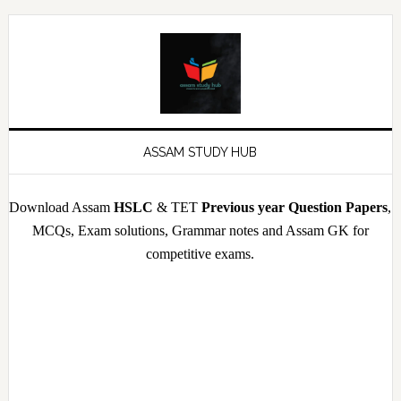
Skip
Skip
Skip
Skip
to
to
to
to
primary
main
primary
footer
navigation
content
sidebar
ASSAM STUDY HUB
Download Assam
HSLC
& TET
Previous year Question Papers
,
MCQs, Exam solutions, Grammar notes and Assam GK for
competitive exams.