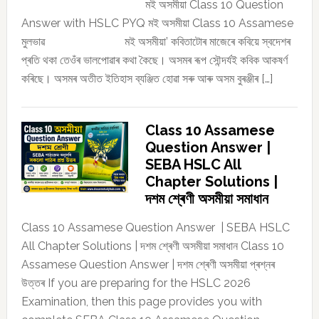
মই অসমীয়া Class 10 Question
Answer with HSLC PYQ মই অসমীয়া Class 10 Assamese
মুলভাৱ মই অসমীয়া’ কবিতাটোৰ মাজেৰে কবিয়ে স্বদেশৰ
প্ৰতি থকা তেওঁৰ ভালপোৱাৰ কথা কৈছে। অসমৰ ৰূপ সৌন্দৰ্যই কবিক আকষৰ্ণ
কৰিছে। অসমৰ অতীত ইতিহাস ব্যঞ্জিত হোৱা সৰু আৰু অসম বুৰঞ্জীৰ […]
Class 10 Assamese
Question Answer |
SEBA HSLC All
Chapter Solutions |
দশম শ্ৰেণী অসমীয়া সমাধান
Class 10 Assamese Question Answer | SEBA HSLC
All Chapter Solutions | দশম শ্ৰেণী অসমীয়া সমাধান Class 10
Assamese Question Answer | দশম শ্ৰেণী অসমীয়া প্ৰশ্নৰ
উত্তৰ If you are preparing for the HSLC 2026
Examination, then this page provides you with