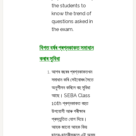
the students to
know the trend of
questions asked in
the exam.
বিগত বৰ্ষৰ প্ৰশ্নকাকত সমাধান
কৰাৰ সুবিধা
আগৰ বছৰৰ প্ৰশ্নকাকতখন
সমাধান কৰি সেইবোৰৰ সৈতে
অনুশীলন কৰিলে বহু সুবিধা
আছে। SEBA Class
10th প্ৰশ্নকাকত বহুত
উপযোগী আৰু পৰীক্ষাৰ
প্ৰস্তুতিত যোগ দিয়ে।
আহক জানো আহক কিয়
ছাত্ৰ-ছাত্ৰীসকলে এই অসম